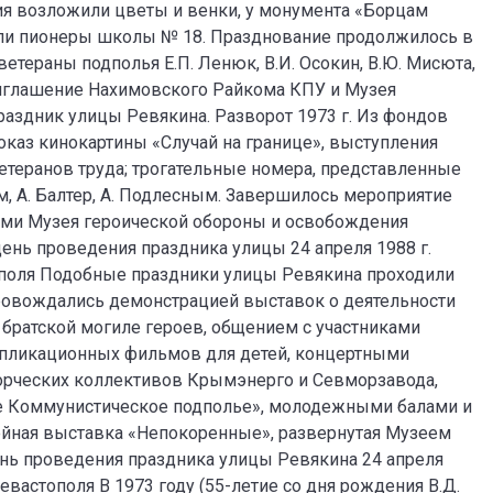
я возложили цветы и венки, у монумента «Борцам
если пионеры школы № 18. Празднование продолжилось в
тераны подполья Е.П. Ленюк, В.И. Осокин, В.Ю. Мисюта,
Приглашение Нахимовского Райкома КПУ и Музея
аздник улицы Ревякина. Разворот 1973 г. Из фондов
каз кинокартины «Случай на границе», выступления
етеранов труда; трогательные номера, представленные
ым, А. Балтер, А. Подлесным. Завершилось мероприятие
ами Музея героической обороны и освобождения
ень проведения праздника улицы 24 апреля 1988 г.
ополя Подобные праздники улицы Ревякина проходили
провождались демонстрацией выставок о деятельности
братской могиле героев, общением с участниками
ипликационных фильмов для детей, концертными
ворческих коллективов Крымэнерго и Севморзавода,
е Коммунистическое подполье», молодежными балами и
ейная выставка «Непокоренные», развернутая Музеем
нь проведения праздника улицы Ревякина 24 апреля
евастополя В 1973 году (55-летие со дня рождения В.Д.