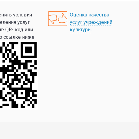
нить условия
Оценка качества
вления услуг
услуг учреждений
те QR- код или
культуры
по ссылке ниже