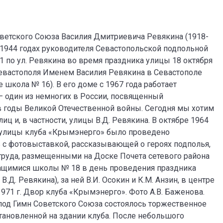
Советского Союза Василия Дмитриевича Ревякина (1918-
3-1944 годах руководителя Севастопольской подпольной
1 по ул. Ревякина во время праздника улицы 18 октября
Севастополя Именем Василия Ревякина в Севастополе
 школа № 16). В его доме с 1967 года работает
 один из немногих в России, посвященный
в годы Великой Отечественной войны. Сегодня мы хотим
ц и, в частности, улицы В.Д. Ревякина. В октябре 1964
е улицы клуба «Крымэнерго» было проведено
 с фотовыставкой, рассказывающей о героях подполья,
труда, размещенными на Доске Почета сетевого района
чащимися школы № 18 в день проведения праздника
.Д. Ревякина), за ней В.И. Осокин и К.М. Анзин, в центре
я 1971 г. Двор клуба «Крымэнерго». Фото А.В. Баженова.
под Гимн Советского Союза состоялось торжественное
становленной на здании клуба. После небольшого