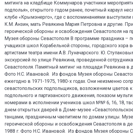
митинга на кладбище Коммунаров участники мероприяти
подполья», открытого годом ранее, почетный караул н
клубе «Крымэнерго», где с воспоминаниями выступили ве
К.М. Анзин, мать Ревякина Мария Петровна и другие. 
героической обороны и освобождения Севастополя на пр
Музея обороны Севастополя В программе праздника – по
учащихся школ Корабельной стороны, городского хора в
артистами театра имени А.В. Луначарского: Ю. Ступаков
экскурсией по улице Ревякина, проведенной сотрудник
Севастополя. Памятный митинг на площади Ревякина в д
Фото Н.С. Ивановой. Из фондов Музея обороны Севаст
ежегодно в 1971-1975, 1980-х годах. Они неизменно со
севастопольских подпольщиков, возложением цветов к 
подпольного и партизанского движения, показом мульт
номерами в исполнении учеников школ №№ 6, 16, 18, т
днем открытых дверей в Доме-музее «Севастопольско
танцами, праздничным чаепитием по домам улицы. Муз
героической обороны и освобождения Севастополя в де
1988 г. Фото Н.С. Ивановой. Из фондов Музея обороны С