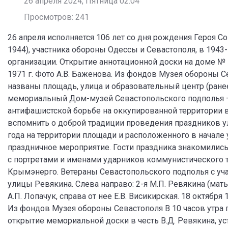
26 апреля 2024, Пятница 02:04
Просмотров: 241
26 апреля исполняется 106 лет со дня рождения Героя 
1944), участника обороны Одессы и Севастополя, в 194
организации. Открытие аннотационной доски на доме № 
1971 г. Фото А.В. Баженова. Из фондов Музея обороны 
названы площадь, улица и образовательный центр (ранее
мемориальный Дом-музей Севастопольского подполья –
антифашистской борьбе на оккупированной территории 
вспомнить о доброй традиции проведения праздников ули
года на территории площади и расположенного в начал
праздничное мероприятие. Гости праздника знакомились
с портретами и именами ударников коммунистического 
Крымэнерго. Ветераны Севастопольского подполья с у
улицы Ревякина. Слева направо: 2-я М.П. Ревякина (мать В
А.П. Лопачук, справа от нее Е.В. Висикирская. 18 октябр
Из фондов Музея обороны Севастополя В 10 часов утра 
открытие мемориальной доски в честь В.Д. Ревякина, у