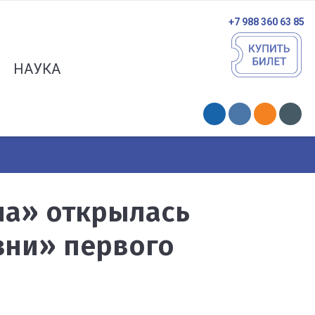
+7 988 360 63 85
НАУКА
на» открылась
зни» первого