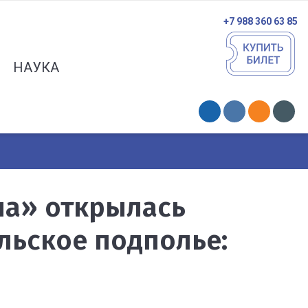
+7 988 360 63 85
НАУКА
на» открылась
льское подполье: