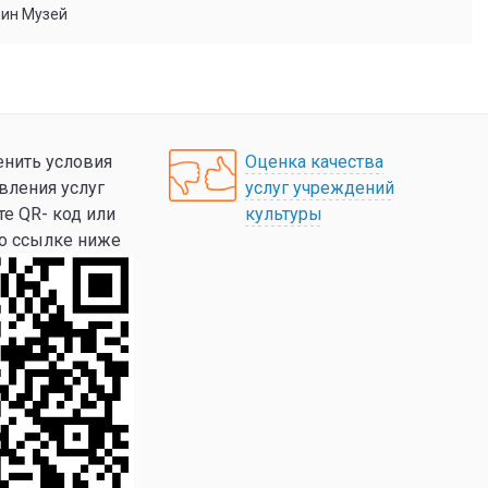
мин Музей
нить условия
Оценка качества
вления услуг
услуг учреждений
те QR- код или
культуры
по ссылке ниже