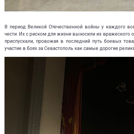
В период Великой Отечественной войны у каждого во
чести. Их с риском для жизни выносили из вражеского 
приспускали, провожая в последний путь боевых това
участие в боях за Севастополь как самые дорогие рели