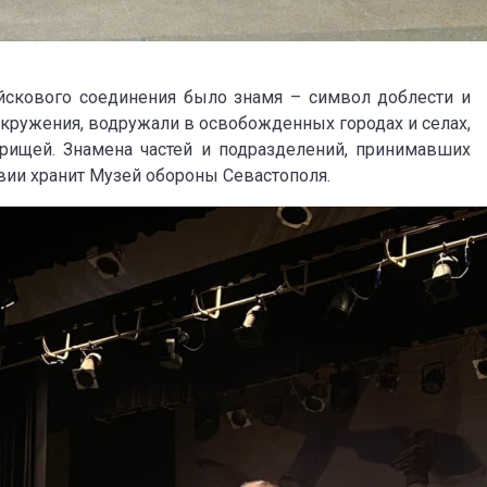
йскового соединения было знамя – символ доблести и
окружения, водружали в освобожденных городах и селах,
рищей. Знамена частей и подразделений, принимавших
квии хранит Музей обороны Севастополя.