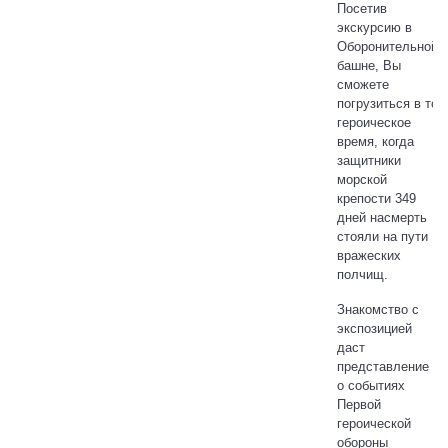
Посетив
экскурсию в
Оборонительной
башне, Вы
сможете
погрузиться в то
героическое
время, когда
защитники
морской
крепости 349
дней насмерть
стояли на пути
вражеских
полчищ.
Знакомство с
экспозицией
даст
представление
о событиях
Первой
героической
обороны