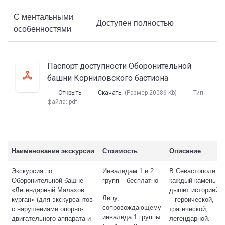
С ментальными
Доступен полностью
особенностями
Паспорт доступности Оборонительной
башни Корниловского бастиона
Открыть
Скачать
(Размер 20086 Kb)
Тип
файла:
pdf
Наименование экскурсии
Стоимость
Описание
Экскурсия по
Инвалидам 1 и 2
В Севастополе
Оборонительной башне
групп – бесплатно
каждый камень
«Легендарный Малахов
дышит историей
Лицу,
курган» (для экскурсантов
– героической,
сопровождающему
с нарушениями опорно-
трагической,
инвалида 1 группы
двигательного аппарата и
легендарной.