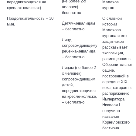
(не более 2-х
передвигающихся на
Малахов
человек) –
креслах-колясках)
курган…
бесплатно
Продолжительность – 30
О славной
Детям-инвалидам
мин.
истории
– бесплатно
Малахова
кургана и его
Лицу,
защитников
сопровождающему
рассказывает
ребенка-инвалида
экспозиция,
– бесплатно
размещенная в
Оборонительной
Лицам (не более 2-
башне,
х человек),
построенной в
сопровождающим
середине XIX
детей,
века, которая по
передвигающихся
распоряжению
на кресле-коляске,
Императора
– бесплатно
Николая I
получила
название
Корниловского
бастиона.