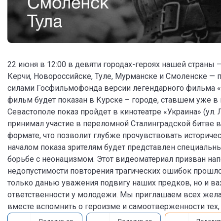
22 июня в 12:00 в девяти городах-героях нашей страны 
Керчи, Новороссийске, Туле, Мурманске и Смоленске —
силами Госфильмофонда версии легендарного фильма «Ве
фильм будет показан в Курске – городе, ставшем уже в
Севастополе показ пройдет в кинотеатре «Украина» (ул. 
принимал участие в переломной Сталинградской битве в
формате, что позволит глубже прочувствовать историче
началом показа зрителям будет представлен специаль
борьбе с неонацизмом. Этот видеоматериал призван нап
недопустимости повторения трагических ошибок прошлог
только данью уважения подвигу наших предков, но и в
ответственности у молодежи. Мы приглашаем всех жел
вместе вспомнить о героизме и самоотверженности тех, 