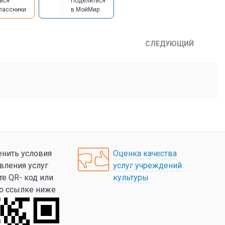
ься
Поделиться
лассники
в МойМир
СЛЕДУЮЩИЙ
нить условия
Оценка качества
вления услуг
услуг учреждений
те QR- код или
культуры
по ссылке ниже