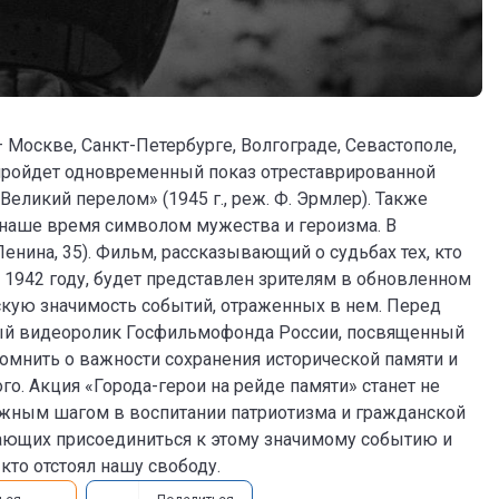
— Москве, Санкт-Петербурге, Волгограде, Севастополе,
 пройдет одновременный показ отреставрированной
ликий перелом» (1945 г., реж. Ф. Эрмлер). Также
 наше время символом мужества и героизма. В
Ленина, 35). Фильм, рассказывающий о судьбах тех, кто
 1942 году, будет представлен зрителям в обновленном
скую значимость событий, отраженных в нем. Перед
ный видеоролик Госфильмофонда России, посвященный
омнить о важности сохранения исторической памяти и
о. Акция «Города-герои на рейде памяти» станет не
ажным шагом в воспитании патриотизма и гражданской
ающих присоединиться к этому значимому событию и
кто отстоял нашу свободу.