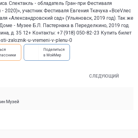
а. Спектакль - обладатель Гран-при Фестиваля
 - 2020)», участник Фестиваля Евгения Ткачука «ВсеVлес
ля «Александровский сад» (Ульяновск, 2019 год). Так же
Доме - Музее Б.Л. Пастернака в Переделкино, 2019 год.
нина, д. 35 12+ Контакты: +7 (918) 050-82-23 Купить билет
sti-zaloznik-u-vremeni-v-plenu-0
ься
Поделиться
лассники
в МойМир
СЛЕДУЮЩИЙ
мин Музей