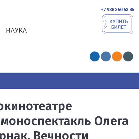
+7 988 360 63 85
НАУКА
рокинотеатре
 моноспектакль Олега
рнак. Вечности