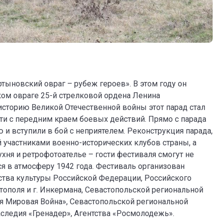
тыновский овраг – рубеж героев». В этом году он
ом овраге 25-й стрелковой ордена Ленина
историю Великой Отечественной войны этот парад стал
и с передним краем боевых действий. Прямо с парада
и вступили в бой с неприятелем. Реконструкция парада,
участниками военно-исторических клубов страны, а
хня и ретрофотоателье – гости фестиваля смогут не
ся в атмосферу 1942 года. Фестиваль организован
тва культуры Российской Федерации, Российского
тополя и г. Инкермана, Севастопольской региональной
я Мировая Война», Севастопольской региональной
следия «Гренадер», Агентства «Росмолодежь».