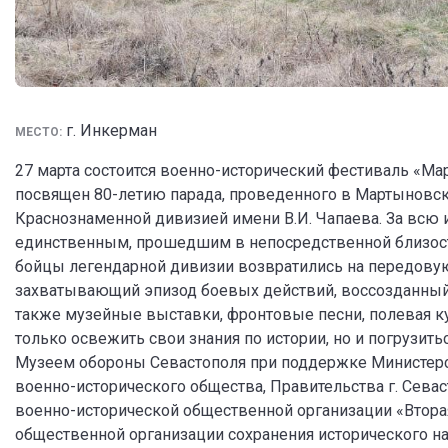
г. Инкерман
МЕСТО:
27 марта состоится военно-исторический фестиваль «Мар
посвящен 80-летию парада, проведенного в Мартыновск
Краснознаменной дивизией имени В.И. Чапаева. За всю 
единственным, прошедшим в непосредственной близост
бойцы легендарной дивизии возвратились на передовую 
захватывающий эпизод боевых действий, воссозданный 
также музейные выставки, фронтовые песни, полевая ку
только освежить свои знания по истории, но и погрузить
Музеем обороны Севастополя при поддержке Министерс
военно-исторического общества, Правительства г. Севас
военно-исторической общественной организации «Втора
общественной организации сохранения исторического на