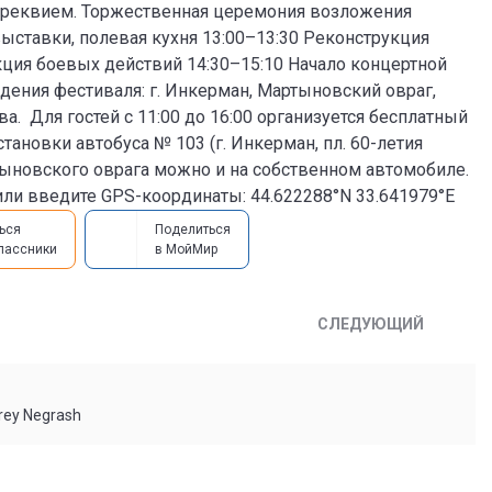
г-реквием. Торжественная церемония возложения
выставки, полевая кухня 13:00–13:30 Реконструкция
кция боевых действий 14:30–15:10 Начало концертной
ения фестиваля: г. Инкерман, Мартыновский овраг,
а. Для гостей с 11:00 до 16:00 организуется бесплатный
тановки автобуса № 103 (г. Инкерман, пл. 60-летия
тыновского оврага можно и на собственном автомобиле.
ли введите GPS-координаты: 44.622288°N 33.641979°E
ься
Поделиться
лассники
в МойМир
СЛЕДУЮЩИЙ
rey Negrash