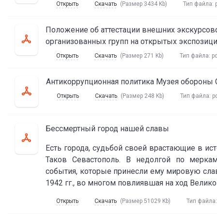
Открыть
Скачать
(Размер 3434 Kb)
Тип файла:
Положение об аттестации внешних экскурсово
организованных групп на открытых экспозиц
Открыть
Скачать
(Размер 271 Kb)
Тип файла:
p
Антикоррупционная политика Музея обороны 
Открыть
Скачать
(Размер 248 Kb)
Тип файла:
p
Бессмертный город нашей славы
Есть города, судьбой своей врастающие в и
Таков Севастополь. В недолгой по меркам
события, которые принесли ему мировую славу
1942 гг., во многом повлиявшая на ход Велико
Открыть
Скачать
(Размер 51029 Kb)
Тип файла