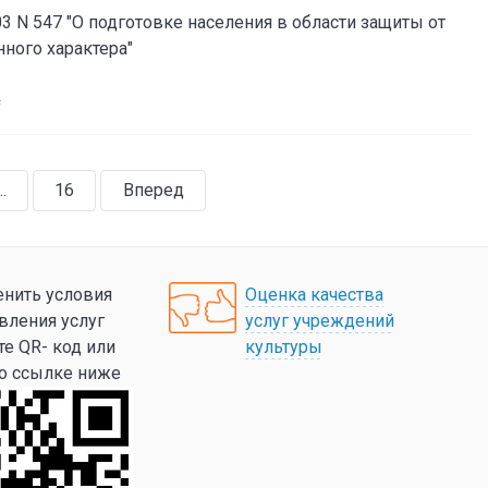
3 N 547 "О подготовке населения в области защиты от
ного характера"
f
..
16
Вперед
нить условия
Оценка качества
вления услуг
услуг учреждений
те QR- код или
культуры
по ссылке ниже