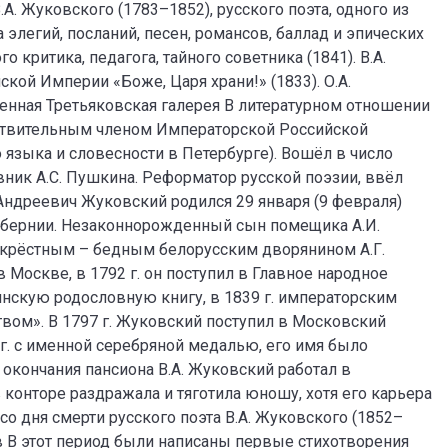
.А. Жуковского (1783–1852), русского поэта, одного из
элегий, посланий, песен, романсов, баллад и эпических
 критика, педагога, тайного советника (1841). В.А.
кой Империи «Боже, Царя храни!» (1833). О.А.
твенная Третьяковская галерея В литературном отношении
действительным членом Императорской Российской
 языка и словесности в Петербурге). Вошёл в число
вник А.С. Пушкина. Реформатор русской поэзии, ввёл
Андреевич Жуковский родился 29 января (9 февраля)
губернии. Незаконнорожденный сын помещика А.И.
 крёстным – бедным белорусским дворянином А.Г.
в Москве, в 1792 г. он поступил в Главное народное
янскую родословную книгу, в 1839 г. императорским
вом». В 1797 г. Жуковский поступил в Московский
 г. с именной серебряной медалью, его имя было
окончания пансиона В.А. Жуковский работал в
 конторе раздражала и тяготила юношу, хотя его карьера
со дня смерти русского поэта В.А. Жуковского (1852–
ов В этот период были написаны первые стихотворения