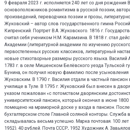
9 февраля 2023 г. исполняется 240 лет со дня рождения В
основоположников романтизма в русской поэзии, автора 
произведений, переводчика поэзии и прозы, литературного
Жуковский – автор слов государственного гимна Российс
Кипренский. Портрет В.А. Жуковского. 1816 г. Государс
считал себя учеником Н.М. Карамзина. В 1818 г. стал 
Академии (литературной академии по изучению русского
первостепенных русских классиков, литературный наста
новые стихотворные размеры русского языка. Василий 
1783 г. в селе Мишенском Белёвского уезда Тульской 
Бунина, он получил новую фамилию после усыновления
Жуковским. В 1790 г. Василия отдали в частный пансион 
училище в Туле. В 1795 г. Жуковский был внесен в двор
указом пожалован «с потомством дворянским достоинст
университетский пансион, который окончил в июне 1800
помещено на мраморной доске у входа в пансион. После 
бухгалтерском столе Главной соляной конторы. Служба в
складывалась весьма успешно. Марка почтовая. 100 лет 
1952). 40 рублей. Почта СССР, 1952 Художник А. Завьял