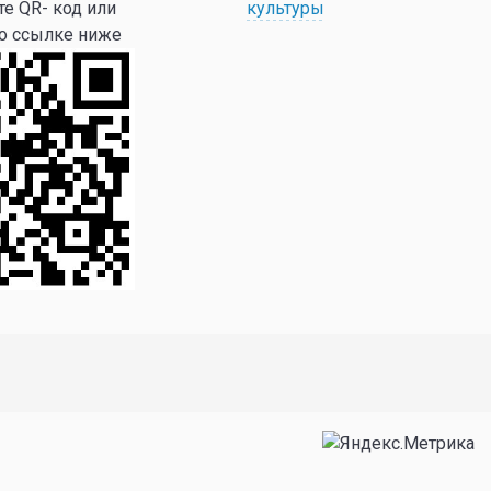
те QR- код или
культуры
по ссылке ниже