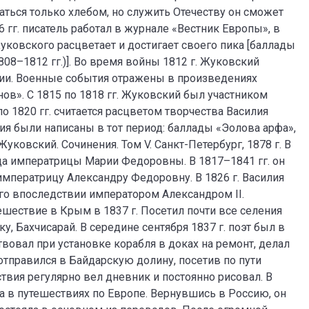
итаться только хлебом, но служить Отечеству он сможет
 гг. писатель работал в журнале «Вестник Европы», в
Жуковского расцветает и достигает своего пика [баллады
1808–1812 гг.)]. Во время войны 1812 г. Жуковский
нии. Военные события отражены в произведениях
ов». С 1815 по 1818 гг. Жуковский был участником
о 1820 гг. считается расцветом творчества Василия
я были написаны в тот период: баллады «Эолова арфа»,
уковский. Сочинения. Том V. Санкт-Петербург, 1878 г. В
еца императрицы Марии Федоровны. В 1817–1841 гг. он
мператрицу Александру Федоровну. В 1826 г. Василия
го впоследствии императором Александром II.
шествие в Крым в 1837 г. Посетил почти все селения
у, Бахчисарай. В середине сентября 1837 г. поэт был в
ствовал при установке корабля в доках на ремонт, делал
 отправился в Байдарскую долину, посетив по пути
твия регулярно вел дневник и постоянно рисовал. В
а в путешествиях по Европе. Вернувшись в Россию, он