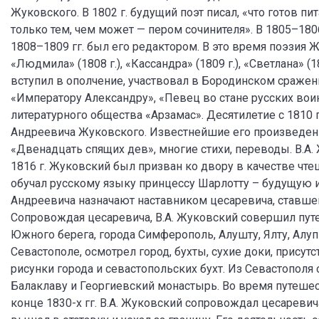
Жуковского. В 1802 г. будущий поэт писал, «что готов п
только тем, чем может — пером сочинителя». В 1805–1806
1808–1809 гг. был его редактором. В это время поэзия 
«Людмила» (1808 г.), «Кассандра» (1809 г.), «Светлана» (
вступил в ополчение, участвовал в Бородинском сраже
«Императору Александру», «Певец во стане русских воин
литературного общества «Арзамас». Десятилетие с 1810 п
Андреевича Жуковского. Известнейшие его произведени
«Двенадцать спящих дев», многие стихи, переводы. В.А. Ж
1816 г. Жуковский был призван ко двору в качестве чт
обучал русскому языку принцессу Шарлотту – будущую и
Андреевича назначают наставником цесаревича, ставше
Сопровождая цесаревича, В.А. Жуковский совершил путе
Южного берега, города Симферополь, Алушту, Ялту, Алупк
Севастополе, осмотрел город, бухты, сухие доки, присут
рисунки города и севастопольских бухт. Из Севастополя
Балаклаву и Георгиевский монастырь. Во время путешес
конце 1830-х гг. В.А. Жуковский сопровождал цесаревич