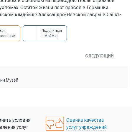
 состояла в основном из переводов. После огромной
х томах. Остаток жизни поэт провел в Германии.
винском кладбище Александро-Невской лавры в Санкт-
ься
Поделиться
лассники
в МойМир
СЛЕДУЮЩИЙ
мин Музей
нить условия
Оценка качества
вления услуг
услуг учреждений