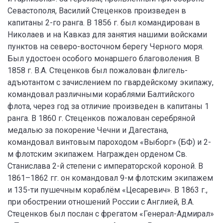
Севастополя, Василий Стеценков произведен в
капитаны 2-го ранга. В 1856 г. был командирован в
Николаев и на Кавказ для занятия нашими войсками
пунктов на северо-восточном берегу Черного моря.
Был удостоен особого монаршего благоволения. В
1858 г. В.А. Стеценков был пожалован флигель-
адъютантом с зачислением по гвардейскому экипажу,
командовал различными кораблями Балтийского
флота, через год за отличие произведен в капитаны 1
ранга. В 1860 г. Стеценков пожалован серебряной
медалью за покорение Чечни и Дагестана,
командовал винтовым пароходом «Выборг» (БФ) и 2-
м флотским экипажем. Награжден орденом Св.
Станислава 2-й степени с императорской короной. В
1861–1862 гг. он командовал 9-м флотским экипажем
и 135-ти пушечным кораблём «Цесаревич». В 1863 г.,
при обострении отношений России с Англией, В.А.
Стеценков был послан с фрегатом «Генерал-Адмирал»