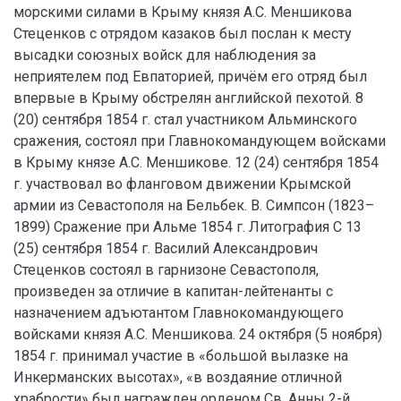
морскими силами в Крыму князя А.С. Меншикова
Стеценков с отрядом казаков был послан к месту
высадки союзных войск для наблюдения за
неприятелем под Евпаторией, причём его отряд был
впервые в Крыму обстрелян английской пехотой. 8
(20) сентября 1854 г. стал участником Альминского
сражения, состоял при Главнокомандующем войсками
в Крыму князе А.С. Меншикове. 12 (24) сентября 1854
г. участвовал во фланговом движении Крымской
армии из Севастополя на Бельбек. В. Симпсон (1823–
1899) Сражение при Альме 1854 г. Литография С 13
(25) сентября 1854 г. Василий Александрович
Стеценков состоял в гарнизоне Севастополя,
произведен за отличие в капитан-лейтенанты с
назначением адъютантом Главнокомандующего
войсками князя А.С. Меншикова. 24 октября (5 ноября)
1854 г. принимал участие в «большой вылазке на
Инкерманских высотах», «в воздаяние отличной
храбрости» был награжден орденом Св. Анны 2-й