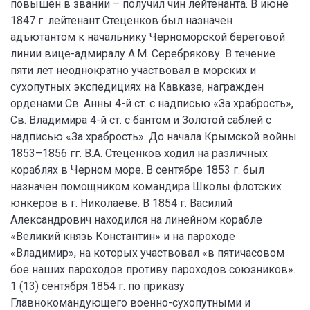
повышен в звании – получил чин лейтенанта. В июне
1847 г. лейтенант Стеценков был назначен
адъютантом к начальнику Черноморской береговой
линии вице-адмиралу А.М. Серебрякову. В течение
пяти лет неоднократно участвовал в морских и
сухопутных экспедициях на Кавказе, награжден
орденами Св. Анны 4-й ст. с надписью «За храбрость»,
Св. Владимира 4-й ст. с бантом и Золотой саблей с
надписью «За храбрость». До начала Крымской войны
1853–1856 гг. В.А. Стеценков ходил на различных
кораблях в Черном море. В сентябре 1853 г. был
назначен помощником командира Школы флотских
юнкеров в г. Николаеве. В 1854 г. Василий
Александрович находился на линейном корабле
«Великий князь Константин» и на пароходе
«Владимир», на которых участвовал «в пятичасовом
бое наших пароходов противу пароходов союзников».
1 (13) сентября 1854 г. по приказу
Главнокомандующего военно-сухопутными и