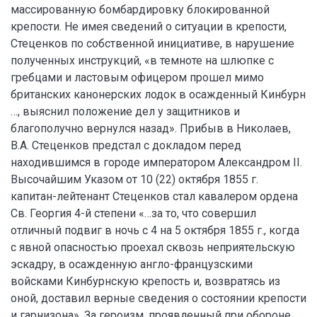
массированную бомбардировку блокированной
крепости. Не имея сведений о ситуации в крепости,
Стеценков по собственной инициативе, в нарушение
полученных инструкций, «в темноте на шлюпке с
гребцами и ластовым офицером прошел мимо
британских канонерских лодок в осажденный Кинбурн
…, выяснил положение дел у защитников и
благополучно вернулся назад». Прибыв в Николаев,
В.А. Стеценков предстал с докладом перед
находившимся в городе императором Александром II.
Высочайшим Указом от 10 (22) октября 1855 г.
капитан-лейтенант Стеценков стал кавалером ордена
Св. Георгия 4-й степени «…за то, что совершил
отличный подвиг в ночь с 4 на 5 октября 1855 г., когда
с явной опасностью проехал сквозь неприятельскую
эскадру, в осажденную англо-французскими
войсками Кинбурнскую крепость и, возвратясь из
оной, доставил верные сведения о состоянии крепости
и гарнизона». За героизм, проявленный при обороне