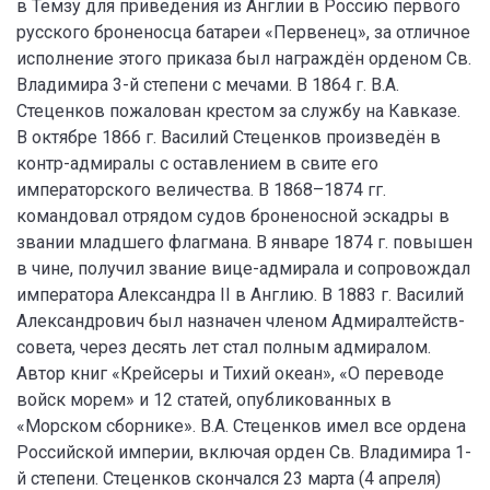
в Темзу для приведения из Англии в Россию первого
русского броненосца батареи «Первенец», за отличное
исполнение этого приказа был награждён орденом Св.
Владимира 3-й степени с мечами. В 1864 г. В.А.
Стеценков пожалован крестом за службу на Кавказе.
В октябре 1866 г. Василий Стеценков произведён в
контр-адмиралы с оставлением в свите его
императорского величества. В 1868–1874 гг.
командовал отрядом судов броненосной эскадры в
звании младшего флагмана. В январе 1874 г. повышен
в чине, получил звание вице-адмирала и сопровождал
императора Александра II в Англию. В 1883 г. Василий
Александрович был назначен членом Адмиралтейств-
совета, через десять лет стал полным адмиралом.
Автор книг «Крейсеры и Тихий океан», «О переводе
войск морем» и 12 статей, опубликованных в
«Морском сборнике». В.А. Стеценков имел все ордена
Российской империи, включая орден Св. Владимира 1-
й степени. Стеценков скончался 23 марта (4 апреля)