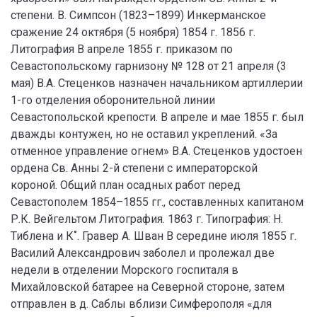
степени. В. Симпсон (1823–1899) Инкерманское
сражение 24 октября (5 ноября) 1854 г. 1856 г.
Литография В апреле 1855 г. приказом по
Севастопольскому гарнизону № 128 от 21 апреля (3
мая) В.А. Стеценков назначен начальником артиллерии
1-го отделения оборонительной линии
Севастопольской крепости. В апреле и мае 1855 г. был
дважды контужен, но не оставил укреплений. «За
отменное управление огнем» В.А. Стеценков удостоен
ордена Св. Анны 2-й степени с императорской
короной. Общий план осадных работ перед
Севастополем 1854–1855 гг., составленных капитаном
Р.К. Вейгельтом Литография. 1863 г. Типография: Н.
Тиблена и К˚. Гравер А. Шван В середине июля 1855 г.
Василий Александрович заболел и пролежал две
недели в отделении Морского госпиталя в
Михайловской батарее на Северной стороне, затем
отправлен в д. Саблы вблизи Симферополя «для