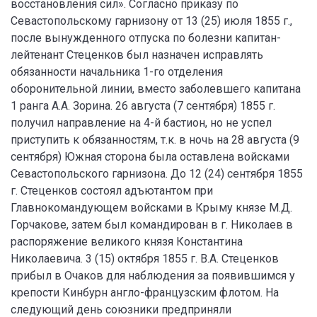
восстановления сил». Согласно приказу по
Севастопольскому гарнизону от 13 (25) июля 1855 г.,
после вынужденного отпуска по болезни капитан-
лейтенант Стеценков был назначен исправлять
обязанности начальника 1-го отделения
оборонительной линии, вместо заболевшего капитана
1 ранга А.А. Зорина. 26 августа (7 сентября) 1855 г.
получил направление на 4-й бастион, но не успел
приступить к обязанностям, т.к. в ночь на 28 августа (9
сентября) Южная сторона была оставлена войсками
Севастопольского гарнизона. До 12 (24) сентября 1855
г. Стеценков состоял адъютантом при
Главнокомандующем войсками в Крыму князе М.Д.
Горчакове, затем был командирован в г. Николаев в
распоряжение великого князя Константина
Николаевича. 3 (15) октября 1855 г. В.А. Стеценков
прибыл в Очаков для наблюдения за появившимся у
крепости Кинбурн англо-французским флотом. На
следующий день союзники предприняли