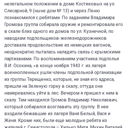
нелегальном положении в доме Костиковых на ул.
Слесарной, 9 (ныне дом № 13) и через Леню
познакомился с ребятами. По заданиям Владимира
Громова группа собирала оружие и ремонтировала его
в скале близ одного из домов по ул. Кузнечной, по
наводкам подпольщиков-железнодорожников
доставала продовольствие из немецких вагонов,
неоднократно пыталась наладить связь с крымскими
партизанами. По воспоминаниям участника подполья
В.И. Осокина, «в конце ноября 1943 г. из лагеря
военнопленных ушли члены подпольной организации
из группы Терещенко, которые, не зная его адреса,
пришли на Зеленую горку в скалу, оттуда они
намеревались уйти в лес. Вечером я пришел к ним в
скалу. Там находился Громов Владимир Николаевич,
который собирался возглавить эту группу. В нее
входили бежавшие из лагеря Ваня Белый, Вася и
Женя. Кроме них, были еще молодые ребята из
жителей г. Севастополя – Хилько Митя, Мухин Виталий