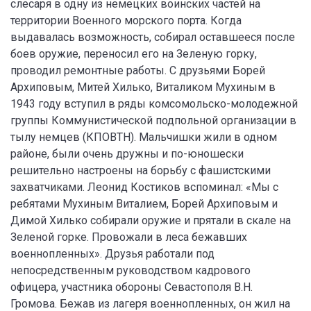
слесаря в одну из немецких воинских частей на
территории Военного морского порта. Когда
выдавалась возможность, собирал оставшееся после
боев оружие, переносил его на Зеленую горку,
проводил ремонтные работы. С друзьями Борей
Архиповым, Митей Хилько, Виталиком Мухиным в
1943 году вступил в ряды комсомольско-молодежной
группы Коммунистической подпольной организации в
тылу немцев (КПОВТН). Мальчишки жили в одном
районе, были очень дружны и по-юношески
решительно настроены на борьбу с фашистскими
захватчиками. Леонид Костиков вспоминал: «Мы с
ребятами Мухиным Виталием, Борей Архиповым и
Димой Хилько собирали оружие и прятали в скале на
Зеленой горке. Провожали в леса бежавших
военнопленных». Друзья работали под
непосредственным руководством кадрового
офицера, участника обороны Севастополя В.Н.
Громова. Бежав из лагеря военнопленных, он жил на