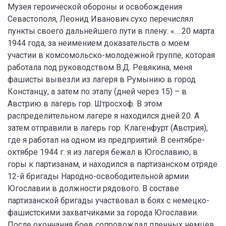
Музея героической обороны и освобождения
Севастополя, Леонид Иванович сухо перечислял
пункты своего дальнейшего пути в плену: «… 20 марта
1944 года, за неимением доказательств о моем
участии в комсомольско-молодежной группе, которая
работала под руководством В.Д. Ревякина, меня
фашисты вывезли из лагеря в Румынию в город
Констанцу, а затем по этапу (дней через 15) – в
Австрию в лагерь гор. Штросхоф. В этом
распределительном лагере я находился дней 20. А
затем отправили в лагерь гор. Клагенфурт (Австрия),
где я работал на одном из предприятий. В сентябре-
октябре 1944 г. я из лагеря бежал в Югославию, в
горы к партизанам, и находился в партизанском отряде
12-й бригады Народно-освободительной армии
Югославии в должности рядового. В составе
партизанской бригады участвовал в боях с немецко-
фашистскими захватчиками за города Югославии.
После окончания боев сопровождал пленных немцев