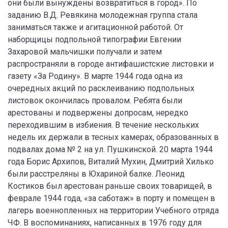
они были вынуждены возвратиться в город». По
заданию В.Д. Ревякина молодежная группа стала
заниматься также и агитационной работой. От
наборщицы подпольной типографии Евгении
Захаровой мальчишки получали и затем
распространяли в городе антифашистские листовки и
газету «За Родину». В марте 1944 года одна из
очередных акций по расклеиванию подпольных
листовок окончилась провалом. Ребята были
арестованы и подвержены допросам, нередко
переходившим в избиения. В течение нескольких
недель их держали в тесных камерах, образованных в
подвалах дома № 2 на ул. Пушкинской. 20 марта 1944
года Борис Архипов, Виталий Мухин, Дмитрий Хилько
были расстреляны в Юхариной балке. Леонид
Костиков был арестован раньше своих товарищей, в
феврале 1944 года, «за саботаж» в порту и помещен в
лагерь военнопленных на территории Учебного отряда
ЧФ. В воспоминаниях, написанных в 1976 году для