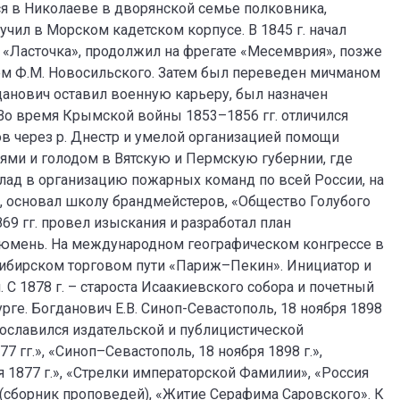
ился в Николаеве в дворянской семье полковника,
учил в Морском кадетском корпусе. В 1845 г. начал
«Ласточка», продолжил на фрегате «Месемврия», позже
ем Ф.М. Новосильского. Затем был переведен мичманом
данович оставил военную карьеру, был назначен
Во время Крымской войны 1853–1856 гг. отличился
в через р. Днестр и умелой организацией помощи
аями и голодом в Вятскую и Пермскую губернии, где
лад в организацию пожарных команд по всей России, на
, основал школу брандмейстеров, «Общество Голубого
9 гг. провел изыскания и разработал план
Тюмень. На международном географическом конгрессе в
 сибирском торговом пути «Париж–Пекин». Инициатор и
 С 1878 г. – староста Исаакиевского собора и почетный
рге. Богданович Е.В. Синоп-Севастополь, 18 ноября 1898
 Прославился издательской и публицистической
 гг.», «Синоп–Севастополь, 18 ноября 1898 г.»,
я 1877 г.», «Стрелки императорской Фамилии», «Россия
(сборник проповедей), «Житие Серафима Саровского». К