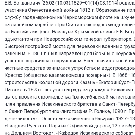
Е.В. Богданович [26.02.(10.03).1829–01(14).03.1914] род
участника Отечественной войны 1812 г. Образование пол
службу гардемарином на Черноморском флоте на шхуне 
на линейном корабле «Три Святителя» под командовани
на Балтийский флот. Накануне Крымской войны Е.В. Бог
адъютантом при Новороссийском генерал-губернаторе. 
быстрой постройкой моста для перевозки военных грузо
раненым. В 1861 г. был направлен для борьбы с неурож
успешно справился с поручением. Внес значительный вк
частные средства занимался устройством водопроводов
Креста» (общество взаимопомощи пожарных). В 1868–186
строительства железной дороги Казань–Екатеринбург–
Париже в 1875 г. получил награду за доклад о Великом
автор проекта строительства Транссибирской магистрали.
член правления Исаакиевского братства в Санкт-Петербу
г. Санкт-Петербург: типо-литография Р. Голике, 1898 г.
деятельностью. Основные сочинения: «Наварин, 1827–1877
«Гвардия Русского Царя на Софийской дороге, 12 октябр
на Дальнем Востоке», «Кафедра Исаакиевского собора» 