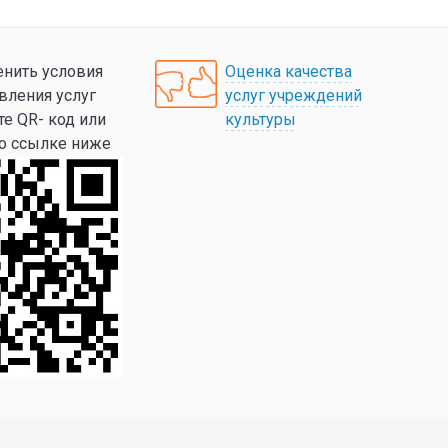
нить условия
Оценка качества
вления услуг
услуг учреждений
те QR- код или
культуры
по ссылке ниже