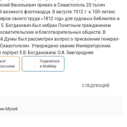
ений Васильевич привез в Севастополь 20 тысяч
великого флотоводца. В августе 1912 г. к 100-летию
яров своего труда «1812 год» для судовых библиотек и
ы Е. Богданович был избран Почетным гражданином
росветительских и благотворительных обществ. В
кой Думы был рассмотрен вопрос о присвоении генерал-
. Севастополя». Утверждено звание Императорским
портрет Е.В. Богдановича. О.А. Завгородняя
ься
Поделиться
лассники
в МойМир
СЛЕДУЮЩИЙ
мин Музей