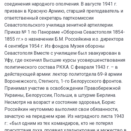
соединения народного ополчения. В августе 1941 г.
призван в Красную Армию, старший преподаватель и
ответственный секретарь парткомиссии
Севастопольского училища зенитной артиллерии.
Приказ № 1 по Панораме «Оборона Севастополя 1854-
1855 гг.» о назначении Б.М. Россейкина и.о. директора
4 сентября 1954 г. Из фондов Музея обороны
Севастополя Вместе с училищем был эвакуирован в
Уфу, где окончил Высшие курсы усовершенствования
политического состава РККА. С февраля 1943 г. – в
действующей армии: лектор политотдела 69-й армии
Воронежского, Степного, 1-го Белорусского фронтов.
Принимал участие в освобождении Правобережной
Украины, Белоруссии, Польши, в штурме Берлина.
Несмотря на возраст и состояние здоровья, Борис
Россейкин неутомимо выполнял свои обязанности,
зачастую на переднем крае. Из наградного листа 1943
г.: «был одним из тех командиров, кто не потерял
присутствия духа, проявил хладнокровие и мужество в