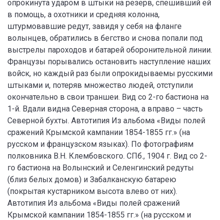
опрокинута ударом в штыки на резерв, спешивший ей
в помощь, а охотники и средняя колонна,
штурмовавшие редут, завидя у себя на фланге
волынцев, обратились в бегство и снова попали под
выстрелы пароходов и батарей оборонительной линии.
Французы порывались остановить наступление наших
войск, но каждый раз были опрокидываемы русскими
штыками и, потеряв множество людей, отступили
окончательно в свои траншеи. Вид со 2-го бастиона на
1-й. Вдали видна Северная сторона, а вправо – часть
Северной бухты. Автотипия Из альбома «Виды полей
сражений Крымской кампании 1854-1855 гг.» (на
русском и французском языках). По фотографиям
полковника В.Н. Клембовского. СПб., 1904 г. Вид со 2-
го бастиона на Волынский и Селенгинский редуты
(близ белых домов) и Забалканскую батарею
(покрытая кустарником высота влево от них).
Автотипия Из альбома «Виды полей сражений
Крымской кампании 1854-1855 гг.» (на русском и