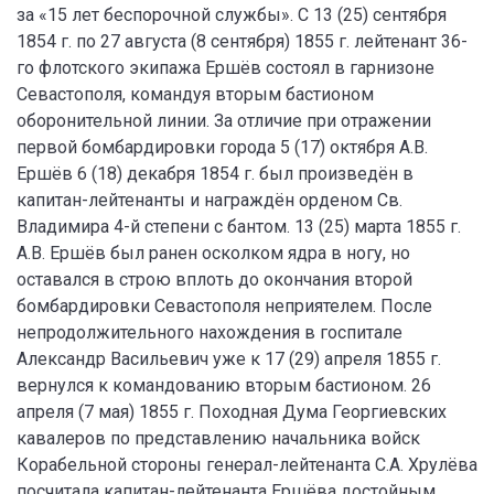
за «15 лет беспорочной службы». С 13 (25) сентября
1854 г. по 27 августа (8 сентября) 1855 г. лейтенант 36-
го флотского экипажа Ершёв состоял в гарнизоне
Севастополя, командуя вторым бастионом
оборонительной линии. За отличие при отражении
первой бомбардировки города 5 (17) октября А.В.
Ершёв 6 (18) декабря 1854 г. был произведён в
капитан-лейтенанты и награждён орденом Св.
Владимира 4-й степени с бантом. 13 (25) марта 1855 г.
А.В. Ершёв был ранен осколком ядра в ногу, но
оставался в строю вплоть до окончания второй
бомбардировки Севастополя неприятелем. После
непродолжительного нахождения в госпитале
Александр Васильевич уже к 17 (29) апреля 1855 г.
вернулся к командованию вторым бастионом. 26
апреля (7 мая) 1855 г. Походная Дума Георгиевских
кавалеров по представлению начальника войск
Корабельной стороны генерал-лейтенанта С.А. Хрулёва
посчитала капитан-лейтенанта Ершёва достойным