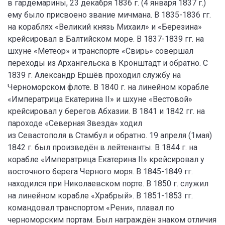
в гардемарины, 23 декабря 1836 г. (4 января 1837 г.)
ему было присвоено звание мичмана. В 1835-1836 гг.
на кораблях «Великий князь Михаил» и «Березина»
крейсировал в Балтийском море. В 1837-1839 гг. на
шхуне «Метеор» и транспорте «Свирь» совершал
переходы из Архангельска в Кронштадт и обратно. С
1839 г. Александр Ершёв проходил службу на
Черноморском флоте. В 1840 г. на линейном корабле
«Императрица Екатерина II» и шхуне «Вестовой»
крейсировал у берегов Абхазии. В 1841 и 1842 гг. на
пароходе «Северная Звезда» ходил
из Севастополя в Стамбул и обратно. 19 апреля (1мая)
1842 г. был произведён в лейтенанты. В 1844 г. на
корабле «Императрица Екатерина II» крейсировал у
восточного берега Черного моря. В 1845-1849 гг.
находился при Николаевском порте. В 1850 г. служил
на линейном корабле «Храбрый». В 1851-1853 гг.
командовал транспортом «Рени», плавал по
черноморским портам. Был награждён знаком отличия