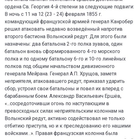
ордена Св. Георгия 4-й степени за следующие подвиги:
В ночь с 11 на 12 (23 - 24) февраля 1855 г.
командующий французской армией генерал Канробер
решил атаковать недавно возведённый напротив
второго бастиона Волынский редут. Для этого были
назначены: два батальона 2-го полка зуавов, один
батальон вновь сформированного 4-го морского
полка и по одному батальону 6-го и 10-го линейных
полков под общим начальством дивизионного
генерала Мейрана. Генерал А.П. Хрущов, заметя
неприятеля, атаковавшего редут, приказал ударить
сбор, устроил свои батальоны и повел их вперед с
барабанным боем. Александр Васильевич Ершёв,
«...сосредоточивши огонь по наступающим в
превосходных силах неприятельским колоннам на
Волынский редут, активно содействовал не только
отбитию приступа, но и к преследованию его нашими
войсками…». Правая французская колонна была