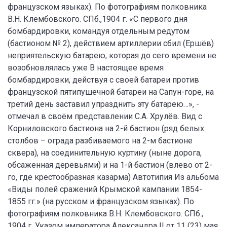
французском языках). По фотографиям полковника
В.Н. Клембовского. СПб.,1904 г. «С первого дня
бомбардировки, командуя отдельным редутом
(бастионом № 2), действием артиллерии сбил (Ершёв)
неприятельскую батарею, которая до сего времени не
возобновлялась уже В настоящее время
бомбардировки, действуя с своей батареи против
французской пятипушечной батареи на Сапун-горе, на
третий день заставил упразднить эту батарею…», -
отмечал в своём представлении С.А. Хрулёв. Вид с
Корниловского бастиона на 2-й бастион (ряд белых
столбов – ограда разбиваемого на 2-м бастионе
сквера), на соединительную куртину (ныне дорога,
обсаженная деревьями) и на 1-й бастион (влево от 2-
го, где крестообразная казарма) Автотипия Из альбома
«Виды полей сражений Крымской кампании 1854-
1855 гг.» (на русском и французском языках). По
фотографиям полковника В.Н. Клембовского. СПб.,
1904 г. Указом императора Александра II от 11 (23) мая