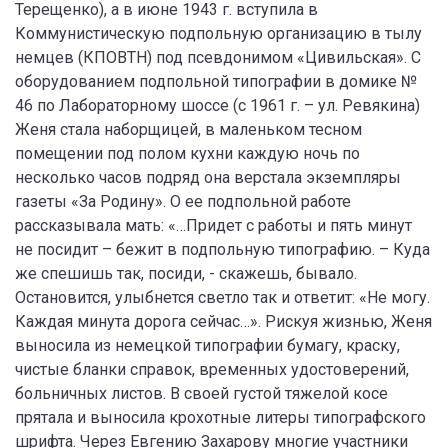
Терещенко), а в июне 1943 г. вступила в
Коммунистическую подпольную организацию в тылу
немцев (КПОВТН) под псевдонимом «Цивильская». С
оборудованием подпольной типографии в домике №
46 по Лабораторному шоссе (с 1961 г. – ул. Ревякина)
Женя стала наборщицей, в маленьком тесном
помещении под полом кухни каждую ночь по
несколько часов подряд она верстала экземпляры
газеты «За Родину». О ее подпольной работе
рассказывала мать: «…Придет с работы и пять минут
не посидит – бежит в подпольную типографию. – Куда
же спешишь так, посиди, - скажешь, бывало.
Остановится, улыбнется светло так и ответит: «Не могу.
Каждая минута дорога сейчас…». Рискуя жизнью, Женя
выносила из немецкой типографии бумагу, краску,
чистые бланки справок, временных удостоверений,
больничных листов. В своей густой тяжелой косе
прятала и выносила крохотные литеры типографского
шрифта. Через Евгению Захарову многие участники