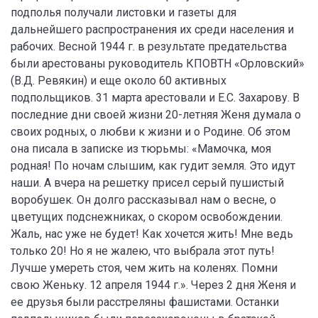
подполья получали листовки и газеты для
дальнейшего распространения их среди населения и
рабочих. Весной 1944 г. в результате предательства
были арестованы руководитель КПОВТН «Орловский»
(В.Д. Ревякин) и еще около 60 активных
подпольщиков. 31 марта арестовали и Е.С. Захарову. В
последние дни своей жизни 20-летняя Женя думала о
своих родных, о любви к жизни и о Родине. Об этом
она писала в записке из тюрьмы: «Мамочка, моя
родная! По ночам слышим, как гудит земля. Это идут
наши. А вчера на решетку присел серый пушистый
воробушек. Он долго рассказывал нам о весне, о
цветущих подснежниках, о скором освобождении.
Жаль, нас уже не будет! Как хочется жить! Мне ведь
только 20! Но я не жалею, что выбрала этот путь!
Лучше умереть стоя, чем жить на коленях. Помни
свою Женьку. 12 апреля 1944 г.». Через 2 дня Женя и
ее друзья были расстреляны фашистами. Останки