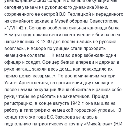
улицах фашистских солдат и о начале оккупации мы
сегодня узнаем из рукописного дневника Жени,
сохраненного ее сестрой В.С. Терлецкой и переданного
из семейного архива в Музей обороны Севастополя:
«1/VII-42 г. Сегодня особенно сильная канонада была.
Немцы продолжали вести ожесточенные бои на всех
направлениях. К 12.30 дня послышались не русские
возгласы, и вскоре по улицам стали проходить
немецкие солдаты. … К нам во двор забежали один
офицер и солдат. Офицер бежал впереди и держал в
руке наган…, заняли весь дом…, как понаходило их,
прямо целая казарма…». По воспоминаниям матери
Улиты Арсентьевны, на протяжении двух месяцев
после начала оккупации Женя обжигала и ранила себе
руки, чтобы не работать на захватчиков. Пройдя
регистрацию, в конце августа 1942 г. она вышла на
работу в типографию немецкой городской управы. В
конце того же года Е.С. Захарова влилась в
подпольную патриотическую группу «Михайлова» (Н.И.