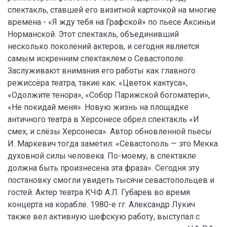
спектакль, ставшей его визитной карточкой на многие
времена - «Я жду тебя на Графской» по пьесе Аксиньи
Норманской. Этот спектакль, объединивший
несколько поколений актеров, и сегодня является
самым искренним спектаклем о Севастополе.
Заслуживают внимания его работы как главного
режиссёра театра, такие как: «Цветок кактуса»,
«Одолжите тенора», «Собор Парижской богоматери»,
«Не покидай меня». Новую жизнь на площадке
античного театра в Херсонесе обрел спектакль «И
смех, и слёзы Херсонеса». Автор обновленной пьесы
И. Маркевич тогда заметил: «Севастополь — это Мекка
духовной силы человека. По-моему, в спектакле
должна быть произнесена эта фраза». Сегодня эту
постановку смогли увидеть тысячи севастопольцев и
гостей. Актер театра КЧФ А.Л. Губарев во время
концерта на корабле. 1980-е гг. Александр Лукич
также вел активную шефскую работу, выступал с