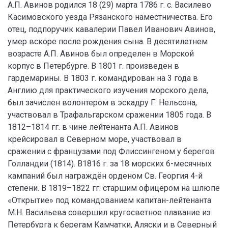
А.П. Авинов родился 18 (29) марта 1786 г. с. Василево
Касимовского уезда Рязанского наместничества. Его
отец, подпоручик кавалерии Павел Иванович Авинов,
умер вскоре после рождения сына. В десятилетнем
возрасте А.П. Авинов был определен в Морской
корпус в Петербурге. В 1801 г. произведен в
гардемарины. В 1803 г. командирован на 3 года в
Англию для практического изучения морского дела,
был зачислен волонтером в эскадру Г. Нельсона,
участвовал в Трафальгарском сражении 1805 года. В
1812–1814 гг. в чине лейтенанта А.П. Авинов
крейсировал в Северном море, участвовал в
сражении с французами под Флиссингеном у берегов
Голландии (1814). В1816 г. за 18 морских 6-месячных
кампаний был награждён орденом Св. Георгия 4-й
степени. В 1819–1822 гг. старшим офицером на шлюпе
«Открытие» под командованием капитан-лейтенанта
М.Н. Васильева совершил кругосветное плавание из
Петербурга к берегам Камчатки, Аляски и в Северный