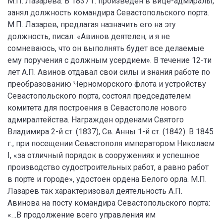
М.П. Лазарева. В 1837 г. произведен в вице-адмиралы,
занял должность командира Севастопольского порта.
М.П. Лазарев, предлагая назначить его на эту
должность, писал: «Авинов деятелен, и я не
сомневаюсь, что он выполнять будет все делаемые
ему поручения с должным усердием». В течение 12-ти
лет А.П. Авинов отдавал свои силы и знания работе по
преобразованию Черноморского флота и устройству
Севастопольского порта, состоял председателем
комитета для построения в Севастополе нового
адмиралтейства. Награжден орденами Святого
Владимира 2-й ст. (1837), Св. Анны 1-й ст. (1842). В 1845
г., при посещении Севастополя императором Николаем
I, «за отличный порядок в сооружениях и успешное
производство судостроительных работ, а равно работ
в порте и городе», удостоен ордена Белого орла. М.П.
Лазарев так характеризовал деятельность А.П.
Авинова на посту командира Севастопольского порта:
«…В продолжение всего управления им