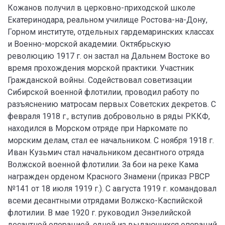
Кожанов получил в церковно-приходской школе
Екатеринодара, реальном училище Ростова-на-Дону,
Горном институте, отдельных гардемаринских классах
и Военно-морской академии. Октябрьскую
революцию 1917 г. он застал на Дальнем Востоке во
время прохождения морской практики. Участник
Гражданской войны. Содействовал советизации
Сибирской военной флотилии, проводил работу по
разъяснению матросам первых Советских декретов. С
февраля 1918 г., вступив добровольно в ряды РККФ,
находился в Морском отряде при Наркомате по
морским делам, стал ее начальником. С ноября 1918 г.
Иван Кузьмич стал начальником десантного отряда
Волжской военной флотилии. За бои на реке Кама
награжден орденом Красного Знамени (приказ РВСР
№141 от 18 июля 1919 г.). С августа 1919 г. командовал
всеми десантными отрядами Волжско-Каспийской
флотилии. В мае 1920 г. руководил Энзелийской
десантной операцией, одной из выдающихся операций