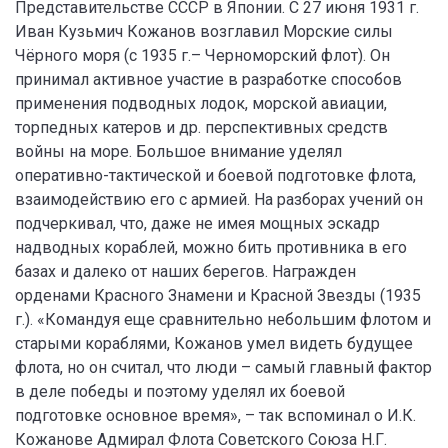
Представительстве СССР в Японии. С 27 июня 1931 г.
Иван Кузьмич Кожанов возглавил Морские силы
Чёрного моря (с 1935 г.– Черноморский флот). Он
принимал активное участие в разработке способов
применения подводных лодок, морской авиации,
торпедных катеров и др. перспективных средств
войны на море. Большое внимание уделял
оперативно-тактической и боевой подготовке флота,
взаимодействию его с армией. На разборах учений он
подчеркивал, что, даже не имея мощных эскадр
надводных кораблей, можно бить противника в его
базах и далеко от наших берегов. Награжден
орденами Красного Знамени и Красной Звезды (1935
г.). «Командуя еще сравнительно небольшим флотом и
старыми кораблями, Кожанов умел видеть будущее
флота, но он считал, что люди – самый главный фактор
в деле победы и поэтому уделял их боевой
подготовке основное время», – так вспоминал о И.К.
Кожанове Адмирал Флота Советского Союза Н.Г.