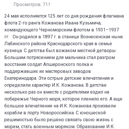
Просмотров: 711
24 мая исполняется 125 лет со дня рождения флагмана
флота 2-го ранга Кожанова Ивана Кузьмича,
командующего Черноморским флотом в 1931–1937
гг. Он родился в 1897 г. в станице Вознесенская ныне
Лабинского района Краснодарского края в семье
кузнеца. С детства был вожаком местной детворы.
Большим потрясением для мальчика стал разгром
восстания солдат Апшеронского полка и
поддержавших их мастеровых заводов
Екатеринодара. Эти острые детские впечатления и
определили характер И.К. Кожанова. В детстве
несколько раз он вместе с родителями ездил на
побережье Черного моря, которое пленило его. А еще
большое впечатление на И.К. Кожанова произвели
корабли в порту Новороссийска. С юношеской
решимостью было решено связать свою жизнь с
морем, стать военным моряком. Образование И.К.