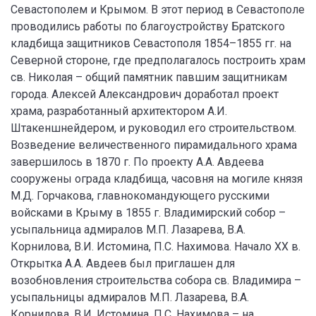
Севастополем и Крымом. В этот период в Севастополе
проводились работы по благоустройству Братского
кладбища защитников Севастополя 1854–1855 гг. на
Северной стороне, где предполагалось построить храм
св. Николая – общий памятник павшим защитникам
города. Алексей Александрович доработал проект
храма, разработанный архитектором А.И.
Штакеншнейдером, и руководил его строительством.
Возведение величественного пирамидального храма
завершилось в 1870 г. По проекту А.А. Авдеева
сооружены ограда кладбища, часовня на могиле князя
М.Д. Горчакова, главнокомандующего русскими
войсками в Крыму в 1855 г. Владимирский собор –
усыпальница адмиралов М.П. Лазарева, В.А.
Корнилова, В.И. Истомина, П.С. Нахимова. Начало XX в.
Открытка А.А. Авдеев был приглашен для
возобновления строительства собора св. Владимира –
усыпальницы адмиралов М.П. Лазарева, В.А.
Корнилова, В.И. Истомина, П.С. Нахимова – на