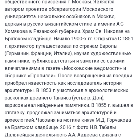
общественного призрения г. Москвы. Является
автором проектов обсерватории Московского
университета, нескольких особняков в Москве,
церкви в русско-византийском стиле в имении А.С
Хомякова в Рязанской губернии. Храм Св. Николая на
Братском кладбище. Начало 1900-х гг. Открытка С 1851
г. архитектор путешествовал по странам Европы
(Германии, Франции, Италии), изучал художественные
памятники, публиковал статьи и заметки со своими
впечатлениями в газете «Московские ведомости» и
сборнике «Пропилеи». После возвращения из поездки
приобрел известность как исследователь истории
архитектуры. В 1853 г. участвовал в археологических
раскопках древнего Танаиса (устье р. Дон),
зарисовывал найденные памятники. В 1855 г. вышел в
отставку, продолжал заниматься архитектурой и
археологией. Часовня на могиле князя М.Д. Горчакова
на Братском кладбище. 2016 г. Фото Н.В. Табалы
Дальнейшая деятельность А.А. Авдеева связана с