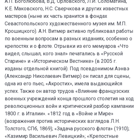
А.П. Боголюбова, В.Д. Орловского, Л.И. Соломатина,
К.Е. Маковского, Н.С. Сверчкова и других известных
мастеров (ныне их часть хранится в фондах
Севастопольского художественного музея им. М.П.
Крошицкого). А.Н. Витмер активно публиковал работы
по военным вопросам в разных изданиях, особенно о
крепостях и о флоте. Отрывки из его мемуаров «Что
видел, слышал, кого знал» печатались в «Русской
Старине» и «Историческом Вестнике» (в 2005 г.
изданы отдельной книгой). Под псевдонимом Аэнвэ
(Александр Николаевич Витмер) он писал для сцены,
одна из его пьес, «Акростих», имела выдающийся
успех. Также он автор трудов «Влияние французских
военных учреждений конца прошлого столетия на ход
революционных войн и критический разбор кампании
1800 г. в Италии». «1812 год в «Войне и Мире»
(возражения против исторических взглядов Л.Н.
Толстого, СПб, 1869); «Задача русского флота» (1910);
«Казимир Васильевич Левицкий»; «Крепостные