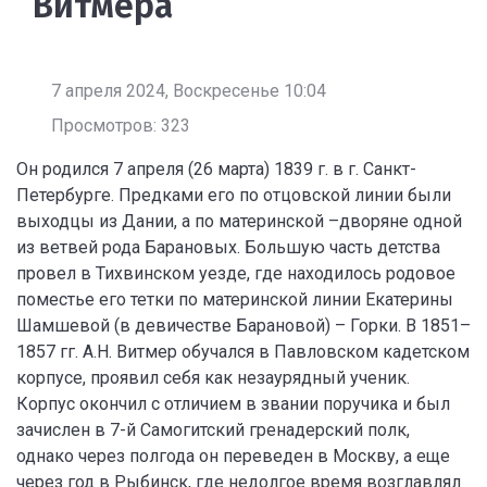
Витмера
7 апреля 2024, Воскресенье 10:04
Просмотров: 323
Он родился 7 апреля (26 марта) 1839 г. в г. Санкт-
Петербурге. Предками его по отцовской линии были
выходцы из Дании, а по материнской –дворяне одной
из ветвей рода Барановых. Большую часть детства
провел в Тихвинском уезде, где находилось родовое
поместье его тетки по материнской линии Екатерины
Шамшевой (в девичестве Барановой) – Горки. В 1851–
1857 гг. А.Н. Витмер обучался в Павловском кадетском
корпусе, проявил себя как незаурядный ученик.
Корпус окончил с отличием в звании поручика и был
зачислен в 7-й Самогитский гренадерский полк,
однако через полгода он переведен в Москву, а еще
через год в Рыбинск, где недолгое время возглавлял