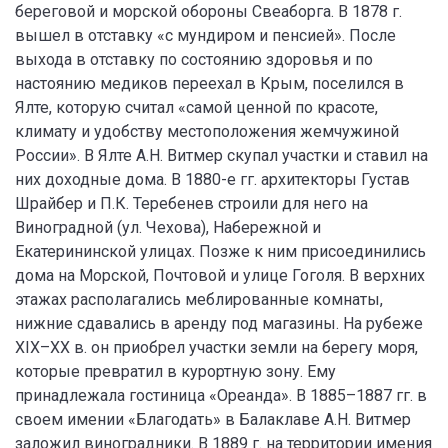
береговой и морской обороны Свеаборга. В 1878 г.
вышел в отставку «с мундиром и пенсией». После
выхода в отставку по состоянию здоровья и по
настоянию медиков переехал в Крым, поселился в
Ялте, которую считал «самой ценной по красоте,
климату и удобству местоположения жемчужиной
России». В Ялте А.Н. Витмер скупал участки и ставил на
них доходные дома. В 1880-е гг. архитекторы Густав
Шрайбер и П.К. Теребенев строили для него на
Виноградной (ул. Чехова), Набережной и
Екатерининской улицах. Позже к ним присоединились
дома на Морской, Почтовой и улице Гоголя. В верхних
этажах располагались меблированные комнаты,
нижние сдавались в аренду под магазины. На рубеже
XIX–XX в. он приобрел участки земли на берегу моря,
которые превратил в курортную зону. Ему
принадлежала гостиница «Ореанда». В 1885–1887 гг. в
своем имении «Благодать» в Балаклаве А.Н. Витмер
заложил виноградники. В 1889 г. на территории имения