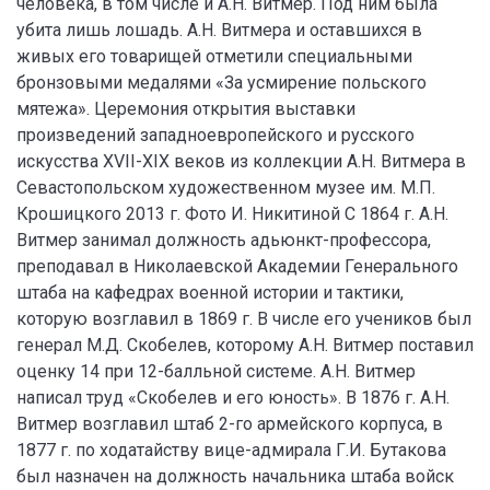
человека, в том числе и А.Н. Витмер. Под ним была
убита лишь лошадь. А.Н. Витмера и оставшихся в
живых его товарищей отметили специальными
бронзовыми медалями «За усмирение польского
мятежа». Церемония открытия выставки
произведений западноевропейского и русского
искусства XVII-XIX веков из коллекции А.Н. Витмера в
Севастопольском художественном музее им. М.П.
Крошицкого 2013 г. Фото И. Никитиной С 1864 г. А.Н.
Витмер занимал должность адьюнкт-профессора,
преподавал в Николаевской Академии Генерального
штаба на кафедрах военной истории и тактики,
которую возглавил в 1869 г. В числе его учеников был
генерал М.Д. Скобелев, которому А.Н. Витмер поставил
оценку 14 при 12-балльной системе. А.Н. Витмер
написал труд «Скобелев и его юность». В 1876 г. А.Н.
Витмер возглавил штаб 2-го армейского корпуса, в
1877 г. по ходатайству вице-адмирала Г.И. Бутакова
был назначен на должность начальника штаба войск