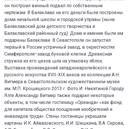
он построил винный подвал по собственным
чертежам. В Балаклаве на его деньги были построены
дома начальной школы и городской управы (ныне
Балаклавский дом детского творчества и
Балаклавский районный суд). Дома и имение были им
подарены Балаклаве. В Севастополе он запустил
первый в России устричный завод, в окрестностях
Симферополя–завод буковой клепки. Древесная
стружка из его цехов шла на упаковку яблок.
Выставка произведений западноевропейского и
русского искусства XVII-XIX веков из коллекции А.Н.
Витмера в Севастопольском художественном музее
им. М.П. Крошицкого 2013 г. Фото И. Никитиной Городу
Ялте Александр Витмер также подарил некоторые
объекты, в том числе гостиницу «Ореанда» «как фонд
для капитала общества поощрения изобретений и
инвалидов труда». Стены гостиницы украшали
картины И.К. Айвазовского, И.И. Шишкина, В.А. Серова,