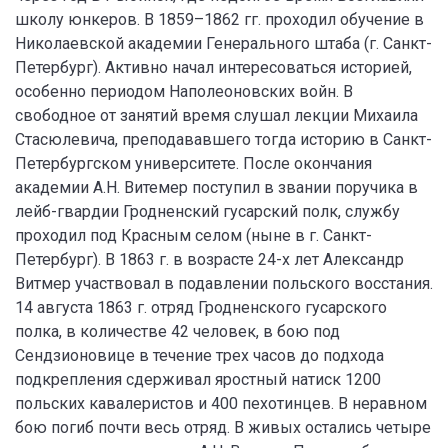
школу юнкеров. В 1859–1862 гг. проходил обучение в
Николаевской академии Генерального штаба (г. Санкт-
Петербург). Активно начал интересоваться историей,
особенно периодом Наполеоновских войн. В
свободное от занятий время слушал лекции Михаила
Стасюлевича, преподававшего тогда историю в Санкт-
Петербургском университете. После окончания
академии А.Н. Витемер поступил в звании поручика в
лейб-гвардии Гродненский гусарский полк, службу
проходил под Красным селом (ныне в г. Санкт-
Петербург). В 1863 г. в возрасте 24-х лет Александр
Витмер участвовал в подавлении польского восстания.
14 августа 1863 г. отряд Гродненского гусарского
полка, в количестве 42 человек, в бою под
Сендзионовице в течение трех часов до подхода
подкрепления сдерживал яростный натиск 1200
польских кавалеристов и 400 пехотинцев. В неравном
бою погиб почти весь отряд. В живых остались четыре