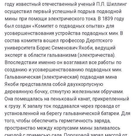
году известный отечественный ученый П.Л. Шиллинг
осуществил первый успешный подрыв подводной
мины при помощи электрического тока. В 1839 году
был создан «Комитет о подводных опытах» для
усовершенствования устройства подводных мин. В
состав комитета вошел профессор Дерптского
университета Борис Семенович Якоби, ведущий
эксперт в области гальванизма (электричества).
Впоследствии именно он возглавил все работы по
созданию и усовершенствованию подводных мин.
Гальваническая (электрическая) подводная мина
Якоби представляла собой двухкорпусную
деревянную бочку, стянутую железными обручами.
Она помещалась на пеньковый канат, прикрепленный
к грузу. К запалу ток поддавался через провода от
установленной на берегу гальванической батареи. Для
того, чтобы обеспечить герметичность заряда,
пространство между корпусами мины заливалось
смолой с примесью сала. Пороховой заряд массой от