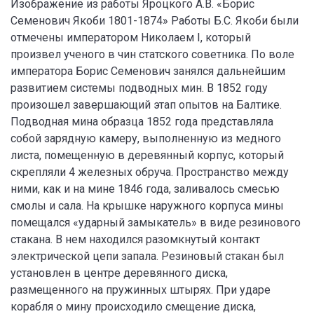
Изображение из работы Яроцкого А.В. «Борис
Семенович Якоби 1801-1874» Работы Б.С. Якоби были
отмечены императором Николаем I, который
произвел ученого в чин статского советника. По воле
императора Борис Семенович занялся дальнейшим
развитием системы подводных мин. В 1852 году
произошел завершающий этап опытов на Балтике.
Подводная мина образца 1852 года представляла
собой зарядную камеру, выполненную из медного
листа, помещенную в деревянный корпус, который
скрепляли 4 железных обруча. Пространство между
ними, как и на мине 1846 года, заливалось смесью
смолы и сала. На крышке наружного корпуса мины
помещался «ударный замыкатель» в виде резинового
стакана. В нем находился разомкнутый контакт
электрической цепи запала. Резиновый стакан был
установлен в центре деревянного диска,
размещенного на пружинных штырях. При ударе
корабля о мину происходило смещение диска,