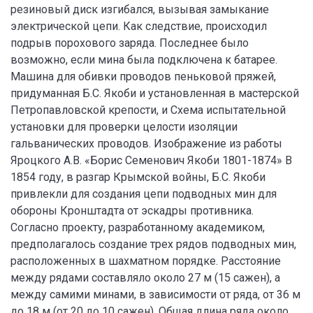
резиновый диск изгибался, вызывая замыкание
электрической цепи. Как следствие, происходил
подрыв порохового заряда. Последнее было
возможно, если мина была подключена к батарее.
Машина для обивки проводов пеньковой пряжей,
придуманная Б.С. Якоби и установленная в мастерской
Петропавловской крепости, и Схема испытательной
установки для проверки целости изоляции
гальванических проводов. Изображение из работы
Яроцкого А.В. «Борис Семенович Якоби 1801-1874» В
1854 году, в разгар Крымской войны, Б.С. Якоби
привлекли для создания цепи подводных мин для
обороны Кронштадта от эскадры противника.
Согласно проекту, разработанному академиком,
предполагалось создание трех рядов подводных мин,
расположенных в шахматном порядке. Расстояние
между рядами составляло около 27 м (15 сажен), а
между самими минами, в зависимости от ряда, от 36 м
до 18 м (от 20 до 10 сажен). Общая длина ряда около