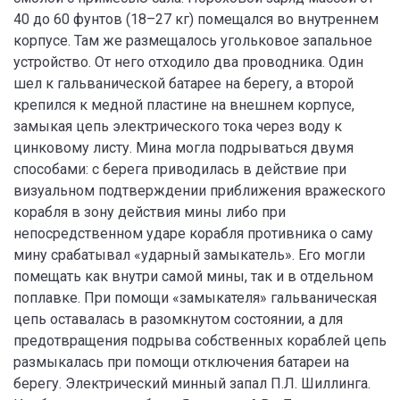
40 до 60 фунтов (18–27 кг) помещался во внутреннем
корпусе. Там же размещалось угольковое запальное
устройство. От него отходило два проводника. Один
шел к гальванической батарее на берегу, а второй
крепился к медной пластине на внешнем корпусе,
замыкая цепь электрического тока через воду к
цинковому листу. Мина могла подрываться двумя
способами: с берега приводилась в действие при
визуальном подтверждении приближения вражеского
корабля в зону действия мины либо при
непосредственном ударе корабля противника о саму
мину срабатывал «ударный замыкатель». Его могли
помещать как внутри самой мины, так и в отдельном
поплавке. При помощи «замыкателя» гальваническая
цепь оставалась в разомкнутом состоянии, а для
предотвращения подрыва собственных кораблей цепь
размыкалась при помощи отключения батареи на
берегу. Электрический минный запал П.Л. Шиллинга.