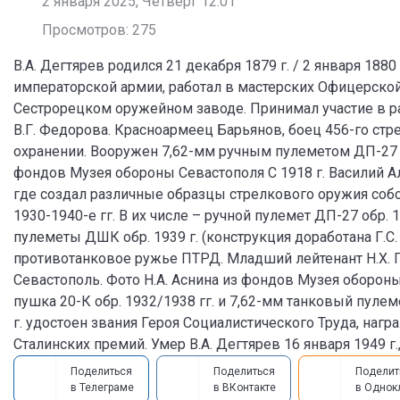
2 января 2025, Четверг 12:01
Просмотров: 275
В.А. Дегтярев родился 21 декабря 1879 г. / 2 января 1880
императорской армии, работал в мастерских Офицерской
Сестрорецком оружейном заводе. Принимал участие в р
В.Г. Федорова. Красноармеец Барьянов, боец 456-го стр
охранении. Вооружен 7,62-мм ручным пулеметом ДП-27 обр
фондов Музея обороны Севастополя С 1918 г. Василий 
где создал различные образцы стрелкового оружия соб
1930-1940-е гг. В их числе – ручной пулемет ДП-27 обр. 1
пулеметы ДШК обр. 1939 г. (конструкция доработана Г.С.
противотанковое ружье ПТРД. Младший лейтенант Н.Х. Ге
Севастополь. Фото Н.А. Аснина из фондов Музея оборо
пушка 20-К обр. 1932/1938 гг. и 7,62-мм танковый пулем
г. удостоен звания Героя Социалистического Труда, наг
Сталинских премий. Умер В.А. Дегтярев 16 января 1949 г.
Поделиться
Поделиться
Поделит
в Телеграме
в ВКонтакте
в Однок