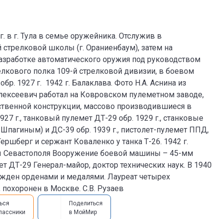
 г. в г. Тула в семье оружейника. Отслужив в
 стрелковой школы (г. Ораниенбаум), затем на
азработке автоматического оружия под руководством
елкового полка 109-й стрелковой дивизии, в боевом
. 1927 г. 1942 г. Балаклава. Фото Н.А. Аснина из
Алексеевич работал на Ковровском пулеметном заводе,
ственной конструкции, массово производившиеся в
927 г., танковый пулемет ДТ-29 обр. 1929 г., станковые
 Шпагиным) и ДС-39 обр. 1939 г., пистолет-пулемет ППД,
ршберг и сержант Коваленко у танка Т-26. 1942 г.
ны Севастополя Вооружение боевой машины – 45-мм
ет ДТ-29 Генерал-майор, доктор технических наук. В 1940
ражден орденами и медалями. Лауреат четырех
, похоронен в Москве. С.В. Рузаев
ься
Поделиться
лассники
в МойМир