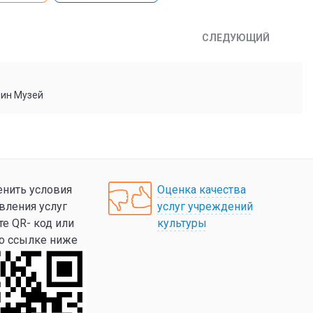
СЛЕДУЮЩИЙ
мин Музей
нить условия
Оценка качества
вления услуг
услуг учреждений
те QR- код или
культуры
по ссылке ниже