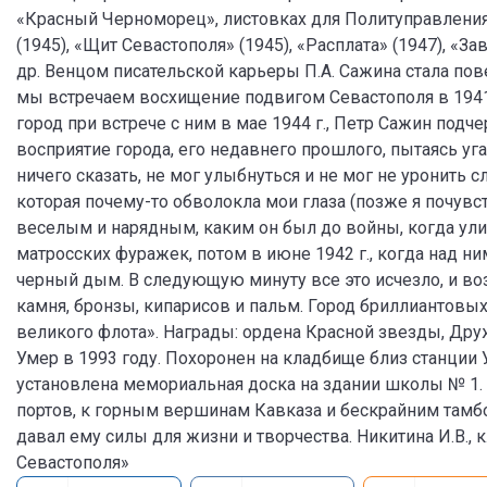
«Красный Черноморец», листовках для Политуправления
(1945), «Щит Севастополя» (1945), «Расплата» (1947), «З
др. Венцом писательской карьеры П.А. Сажина стала пов
мы встречаем восхищение подвигом Севастополя в 1941–
город при встрече с ним в мае 1944 г., Петр Сажин под
восприятие города, его недавнего прошлого, пытаясь угад
ничего сказать, не мог улыбнуться и не мог не уронить с
которая почему-то обволокла мои глаза (позже я почувст
веселым и нарядным, каким он был до войны, когда у
матросских фуражек, потом в июне 1942 г., когда над 
черный дым. В следующую минуту все это исчезло, и во
камня, бронзы, кипарисов и пальм. Город бриллиантовых 
великого флота». Награды: ордена Красной звезды, Дру
Умер в 1993 году. Похоронен на кладбище близ станции У
установлена мемориальная доска на здании школы № 1.
портов, к горным вершинам Кавказа и бескрайним тамб
давал ему силы для жизни и творчества. Никитина И.В., к
Севастополя»