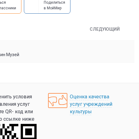
ься
Поделиться
лассники
в МойМир
СЛЕДУЮЩИЙ
мин Музей
нить условия
Оценка качества
вления услуг
услуг учреждений
те QR- код или
культуры
по ссылке ниже