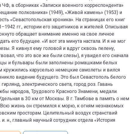
 ЧФ, в сборниках «Записки военного корреспондента»
авещание полковника» (1949), «Живой камень» (1953) и
есть «Севастопольская хроника». На страницах его книг
1942 гг., истории его защитников и жителей. Описывая
черкнуто обращает внимание именно на свое личное
ать его будущее. «И вот эта минута настала. И я не мог
лезы. Я кивнул ему головой и вдруг сквозь пелену,
вовал, что это все же были слезы), я увидел его сначала
лицы и бульвары были заполнены ромашками белых
ним кружились каруселью немецкие самолеты и вился
зникло видение будущего. Это был Севастополь белого
гирлянд, электрического света, город роз. Гавань
жбы народов, Трудового Красного Знамени, медали.
дельная в 30 км от Москвы. В г. Тамбове в память о нем
 Всю жизнь он стремился к морю, к огням незнакомых
овским просторам. Целительный воздух странствий
. и. н., главный научный сотрудник отдела «История