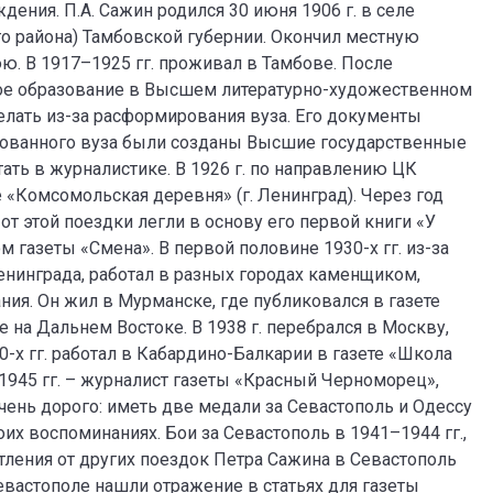
ждения. П.А. Сажин родился 30 июня 1906 г. в селе
о района) Тамбовской губернии. Окончил местную
. В 1917–1925 гг. проживал в Тамбове. После
ое образование в Высшем литературно-художественном
сделать из-за расформирования вуза. Его документы
рованного вуза были созданы Высшие государственные
тать в журналистике. В 1926 г. по направлению ЦК
 «Комсомольская деревня» (г. Ленинград). Через год
т этой поездки легли в основу его первой книги «У
м газеты «Смена». В первой половине 1930-х гг. из-за
нинграда, работал в разных городах каменщиком,
ния. Он жил в Мурманске, где публиковался в газете
на Дальнем Востоке. В 1938 г. перебрался в Москву,
0-х гг. работал в Кабардино-Балкарии в газете «Школа
945 гг. – журналист газеты «Красный Черноморец»,
чень дорого: иметь две медали за Севастополь и Одессу
оих воспоминаниях. Бои за Севастополь в 1941–1944 гг.,
тления от других поездок Петра Сажина в Севастополь
евастополе нашли отражение в статьях для газеты