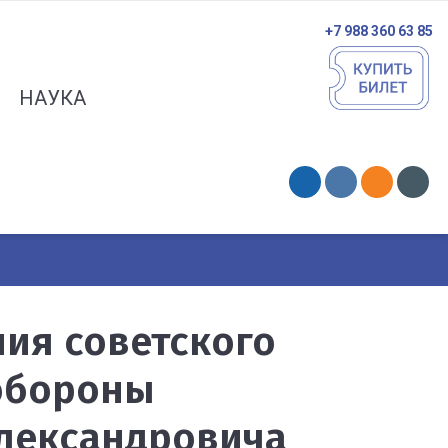
+7 988 360 63 85
НАУКА
ния советского
 обороны
Александровича