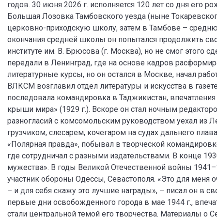
годов. 30 июня 2026 г. исполняется 120 лет со дня его ро
Большая Лозовка Тамбовского уезда (ныне Токаревског
церковно-приходскую школу, затем в Тамбове – среднюю
окончания средней школы он попытался продолжить св
институте им. В. Брюсова (г. Москва), но не смог этого 
передали в Ленинград, где на основе кадров расформи
литературные курсы, но он остался в Москве, начал рабо
ВЛКСМ возглавил отдел литературы и искусства в газете
последовала командировка в Таджикистан, впечатления о
крыши мира» (1929 г.). Вскоре он стал ночным редакторо
разногласий с комсомольским руководством уехал из Ле
грузчиком, слесарем, кочегаром на судах дальнего плава
«Полярная правда», побывал в творческой командировке 
где сотрудничал с разными издательствами. В конце 193
мужества». В годы Великой Отечественной войны 1941–1
участник обороны Одессы, Севастополя. «Это для меня о
– и для себя скажу это лучшие награды», – писал он в св
первые дни освобожденного города в мае 1944 г., впеча
стали центральной темой его творчества. Материалы о С