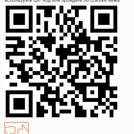
используйте QR- код или пройдите по ссылке ниже