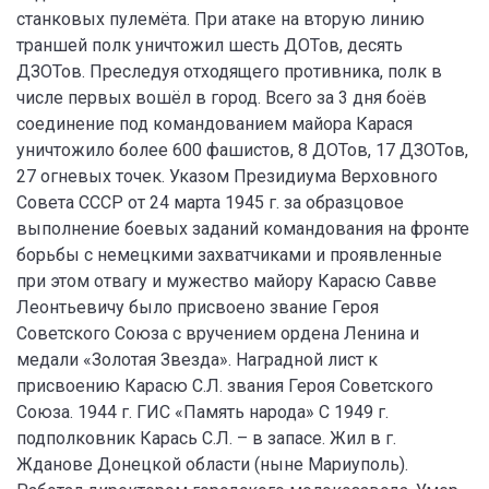
станковых пулемёта. При атаке на вторую линию
траншей полк уничтожил шесть ДОТов, десять
ДЗОТов. Преследуя отходящего противника, полк в
числе первых вошёл в город. Всего за 3 дня боёв
соединение под командованием майора Карася
уничтожило более 600 фашистов, 8 ДОТов, 17 ДЗОТов,
27 огневых точек. Указом Президиума Верховного
Совета СССР от 24 марта 1945 г. за образцовое
выполнение боевых заданий командования на фронте
борьбы с немецкими захватчиками и проявленные
при этом отвагу и мужество майору Карасю Савве
Леонтьевичу было присвоено звание Героя
Советского Союза с вручением ордена Ленина и
медали «Золотая Звезда». Наградной лист к
присвоению Карасю С.Л. звания Героя Советского
Союза. 1944 г. ГИС «Память народа» С 1949 г.
подполковник Карась С.Л. – в запасе. Жил в г.
Жданове Донецкой области (ныне Мариуполь).