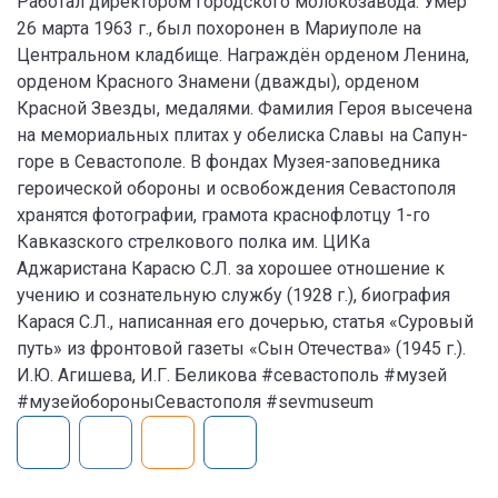
Работал директором городского молокозавода. Умер
26 марта 1963 г., был похоронен в Мариуполе на
Центральном кладбище. Награждён орденом Ленина,
орденом Красного Знамени (дважды), орденом
Красной Звезды, медалями. Фамилия Героя высечена
на мемориальных плитах у обелиска Славы на Сапун-
горе в Севастополе. В фондах Музея-заповедника
героической обороны и освобождения Севастополя
хранятся фотографии, грамота краснофлотцу 1-го
Кавказского стрелкового полка им. ЦИКа
Аджаристана Карасю С.Л. за хорошее отношение к
учению и сознательную службу (1928 г.), биография
Карася С.Л., написанная его дочерью, статья «Суровый
путь» из фронтовой газеты «Сын Отечества» (1945 г.).
И.Ю. Агишева, И.Г. Беликова #севастополь #музей
#музейобороныСевастополя #sevmuseum