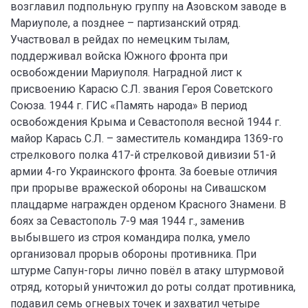
возглавил подпольную группу на Азовском заводе в
Мариуполе, а позднее – партизанский отряд.
Участвовал в рейдах по немецким тылам,
поддерживал войска Южного фронта при
освобождении Мариуполя. Наградной лист к
присвоению Карасю С.Л. звания Героя Советского
Союза. 1944 г. ГИС «Память народа» В период
освобождения Крыма и Севастополя весной 1944 г.
майор Карась С.Л. – заместитель командира 1369-го
стрелкового полка 417-й стрелковой дивизии 51-й
армии 4-го Украинского фронта. За боевые отличия
при прорыве вражеской обороны на Сивашском
плацдарме награжден орденом Красного Знамени. В
боях за Севастополь 7-9 мая 1944 г., заменив
выбывшего из строя командира полка, умело
организовал прорыв обороны противника. При
штурме Сапун-горы лично повёл в атаку штурмовой
отряд, который уничтожил до роты солдат противника,
подавил семь огневых точек и захватил четыре