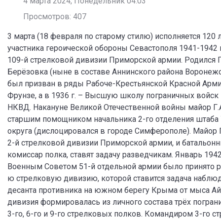
4 марта 2024, Понедельник 04:03
Просмотров: 407
3 марта (18 февраля по старому стилю) исполняется 120
участника героической обороны Севастополя 1941-1942 г
109-й стрелковой дивизии Приморской армии. Родился Г
Берёзовка (ныне в составе Аннинского района Воронежск
был призван в ряды Рабоче-Крестьянской Красной Армии
Фрунзе, а в 1936 г. – Высшую школу пограничных войск
НКВД. Накануне Великой Отечественной войны майор Г.А.
старшим помощником начальника 2-го отделения штаба
округа (дислоцировался в городе Симферополе). Майор Г
2-й стрелковой дивизии Приморской армии, и батальонн
комиссар полка, ставят задачу разведчикам. Январь 1942 
Военным Советом 51-й отдельной армии было принято р
ю стрелковую дивизию, которой ставится задача наблю
десанта противника на южном берегу Крыма от мыса Ай
дивизия формировалась из личного состава трёх погран
3-го, 6-го и 9-го стрелковых полков. Командиром 3-го с