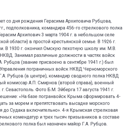
 лет со дня рождения Герасима Архиповича Рубцова,
г., подполковника, командира 456-го стрелкового полка
ерасим Архипович 3 марта 1904 г. в небольшом селе
ой области) в простой крестьянской семье. В 1926 г.
. В 1930 г. окончил Омскую пехотную школу им. М.В.
 НКВД. Занимал различные должности в частях войск
 Рубцов (звание присвоено в сентябре 1941 г.) был
 Управления пограничных войск НКВД Черноморского
.А. Рубцов (в центре), командир сводного полка НКВД
ый комиссар А.П. Смирнов (второй справа), военный
г. Севастополь. Фото Б.М. Эйберга 17 августа 1941 г.
ешение: «На базе погранвойск Крыма сформировать 4-
дать за морем и препятствовать высадке морского
я до Судака включительно». 4-я Крымская стрелковая
ичных комендатур и трех тысяч призывников в составе
трелкового полка был назначен майор Г.А. Рубцов.