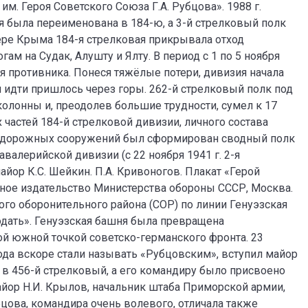
им. Героя Советского Союза Г.А. Рубцова». 1988 г.
ия была переименована в 184-ю, а 3-й стрелковый полк
ере Крыма 184-я стрелковая прикрывала отход
м на Судак, Алушту и Ялту. В период с 1 по 5 ноября
я противника. Понеся тяжёлые потери, дивизия начала
 и идти пришлось через горы. 262-й стрелковый полк под
колонны и, преодолев большие трудности, сумел к 17
частей 184-й стрелковой дивизии, личного состава
нодорожных сооружений был сформирован сводный полк
валерийской дивизии (с 22 ноября 1941 г. 2-я
йор К.С. Шейкин. П.А. Кривоногов. Плакат «Герой
нное издательство Министерства обороны СССР, Москва.
го оборонительного района (СОР) по линии Генуэзская
одать». Генуэзская башня была превращена
й южной точкой советско-германского фронта. 23
да вскоре стали называть «Рубцовским», вступил майор
н в 456-й стрелковый, а его командиру было присвоено
йор Н.И. Крылов, начальник штаба Приморской армии,
бцова, командира очень волевого, отличала также