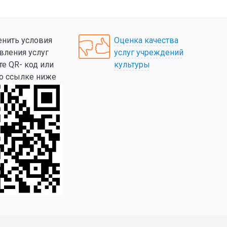
нить условия
Оценка качества
вления услуг
услуг учреждений
те QR- код или
культуры
по ссылке ниже