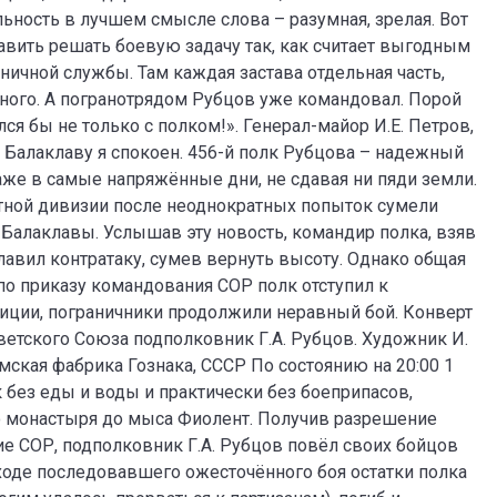
ьность в лучшем смысле слова – разумная, зрелая. Вот
авить решать боевую задачу так, как считает выгодным
аничной службы. Там каждая застава отдельная часть,
много. А погранотрядом Рубцов уже командовал. Порой
лся бы не только с полком!». Генерал-майор И.Е. Петров,
Балаклаву я спокоен. 456-й полк Рубцова – надежный
даже в самые напряжённые дни, не сдавая ни пяди земли.
хотной дивизии после неоднократных попыток сумели
Балаклавы. Услышав эту новость, командир полка, взяв
лавил контратаку, сумев вернуть высоту. Однако общая
 по приказу командования СОР полк отступил к
иции, пограничники продолжили неравный бой. Конверт
тского Союза подполковник Г.А. Рубцов. Художник И.
мская фабрика Гознака, СССР По состоянию на 20:00 1
к без еды и воды и практически без боеприпасов,
 монастыря до мыса Фиолент. Получив разрешение
е СОР, подполковник Г.А. Рубцов повёл своих бойцов
 ходе последовавшего ожесточённого боя остатки полка