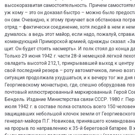
высокоразвитая самостоятельность. Причем самостоятел
уж кому – это он доказал быстро – можно было предост
он сам. Очевидно, к этому приучает вся обстановка погр
отряд – фактически соединение, хотя людей в нем и не
думалось: а ведь этот майор, если надо, пожалуй, справи
командующий Приморской армией, однажды сказал: «За 
щит. Он будет стоять насмерть». И полк стоял до конца 
Только 29 июня 1942 г. части 28-й немецкой лёгкой пе
овладеть высотой 212,1, прикрывавшей выход к центру 
свой последний резерв – роту автоматчиков, лично возг
ситуация продолжала ухудшаться, и к вечеру тог же дня
Георгиевскому монастырю, где, спешно оборудовав поз
почтовый иллюстрированный маркированный. Герой Сове
Бендель. Издание Министерства связи СССР. 1980 г. Пер
июля 1942 г. в составе полка осталось всего 150 челове
защищавших небольшой клочок земли от Георгиевского
генерал-майора П.Г. Новикова, принявшего командовани
на прорыв по направлению к 35-й береговой батарее. В