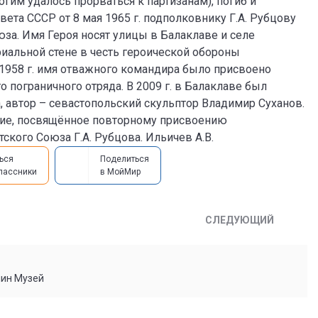
им удалось прорваться к партизанам), погиб и
та СССР от 8 мая 1965 г. подполковнику Г.А. Рубцову
за. Имя Героя носят улицы в Балаклаве и селе
иальной стене в честь героической обороны
 1958 г. имя отважного командира было присвоено
 пограничного отряда. В 2009 г. в Балаклаве был
, автор – севастопольский скульптор Владимир Суханов.
ятие, посвящённое повторному присвоению
ского Союза Г.А. Рубцова. Ильичев А.В.
ься
Поделиться
лассники
в МойМир
СЛЕДУЮЩИЙ
мин Музей