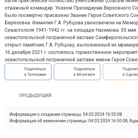
были практически полностью уничтожены (совсем немног
отважный командир. Указом Президиума Верховного Сове
было посмертно присвоено Звание Героя Советского Сою
Берёзовка. Фамилия Г.А. Рубцова увековечена на Мемор
Севастополя 1941-1942 гг. на площади Нахимова. 30 мая
севастопольской пограничной заставе Симферопольского
открыт памятник Г.А. Рубцову, выполненный из мрамора
16 декабря 2021 г. состоялось торжественное меропри
севастопольской пограничной заставе имени Героя Совет
Поделиться
Поделиться
Поделит
в Телеграме
в ВКонтакте
в Однок
ПРЕДЫДУЩИЙ
Информация о создании страницы: 04.03.2024 16:50:08
Информация об изменении страницы: 04.03.2024 16:50:08, Ад