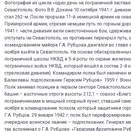
Фотография из цикла «один день на пограничной заставе 
Севастополь. Фото В.В. Докина 10 октября 1941 г. дивиз
стал 262-м. После прорыва 11-й немецкой армии на сев
Приморской армии, отрезая немцам путь по горным дорога
1941 г. части дивизии вели ожесточённые бои, сдержива
отступать на Севастополь, но противник перекрыл путь,
командованием майора Г.А. Рубцова двигался во главе 
ноября выйти в Севастополь. На основе обескровленных 
пограничной школы НКВД и 5-й роты по охране желез
пограничных войск НКВД, который вошёл в состав 2-й ка
стрелковая дивизия). Командиром полка был назначен ма
Балаклавы подполковник Герасим Рубцов». 1959 г. Вое
Полк занимал позиции в первом секторе Севастопольско
башня – восточные отроги высоты 212,1 – совхоз «Благ
пограничниками в мощный опорный пункт, ставший само
ноября в командование полком, который защитники горо
Г.А. Рубцов. 29 января 1942 г. полк был переформирова
очередное воинское звание – подполковник. Генерал-ма
так вспоминал о Г.А. Рубцове: «Герасима Архиповича Ру