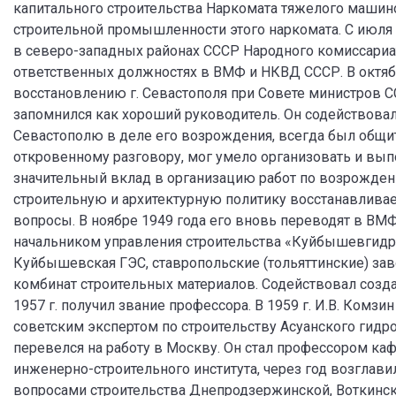
капитального строительства Наркомата тяжелого машино
строительной промышленности этого наркомата. С июля 1
в северо-западных районах СССР Народного комиссариата
ответственных должностях в ВМФ и НКВД СССР. В октябр
восстановлению г. Севастополя при Совете министров СС
запомнился как хороший руководитель. Он содействов
Севастополю в деле его возрождения, всегда был общи
откровенному разговору, мог умело организовать и вып
значительный вклад в организацию работ по возрожден
строительную и архитектурную политику восстанавлива
вопросы. В ноябре 1949 года его вновь переводят в ВМФ 
начальником управления строительства «Куйбышевгидро
Куйбышевская ГЭС, ставропольские (тольяттинские) з
комбинат строительных материалов. Содействовал созда
1957 г. получил звание профессора. В 1959 г. И.В. Комзи
советским экспертом по строительству Асуанского гидроу
перевелся на работу в Москву. Он стал профессором ка
инженерно-строительного института, через год возглав
вопросами строительства Днепродзержинской, Воткинско