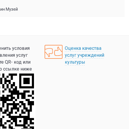
мин Музей
нить условия
Оценка качества
вления услуг
услуг учреждений
те QR- код или
культуры
по ссылке ниже