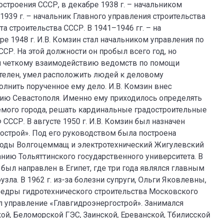
строения СССР, в декабре 1938 г. – начальником
939 г. – начальник Главного управления строительства
 строительства СССР. В 1941–1946 гг. – на
е 1948 г. И.В. Комзин стал начальником управления по
СР. На этой должности он пробыл всего год, но
ал четкому взаимодействию ведомств по помощи
телен, умел расположить людей к деловому
олнить порученное ему дело. И.В. Комзин внес
ию Севастополя. Именно ему приходилось определять
емого города, решать кардинальные градостроительные
СССР. В августе 1950 г. И.В. Комзин был назначен
строй». Под его руководством была построена
аводы Волгоцеммащ и электротехнический Жигулевский
нию Тольяттинского государственного университета. В
н был направлен в Египет, где три года являлся главным
зла. В 1962 г. из-за болезни супруги, Ольги Яковлевны,
федры гидротехнического строительства Московского
ил управление «Главгидроэнергострой». Занимался
й, Беломорской ГЭС, Заинской, Ереванской, Тбилисской