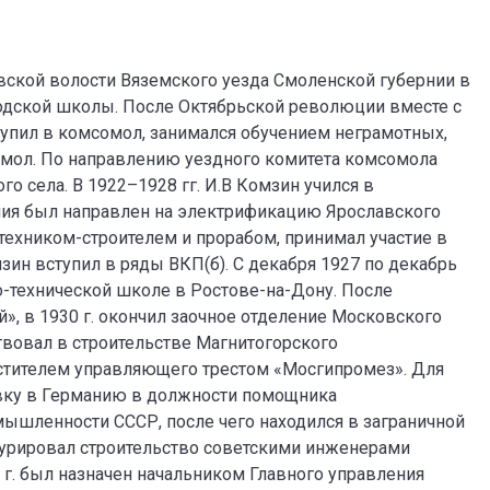
ьевской волости Вяземского уезда Смоленской губернии в
ходской школы. После Октябрьской революции вместе с
тупил в комсомол, занимался обучением неграмотных,
сомол. По направлению уездного комитета комсомола
о села. В 1922–1928 гг. И.В Комзин учился в
ния был направлен на электрификацию Ярославского
техником-строителем и прорабом, принимал участие в
мзин вступил в ряды ВКП(б). С декабря 1927 по декабрь
но-технической школе в Ростове-на-Дону. После
й», в 1930 г. окончил заочное отделение Московского
твовал в строительстве Магнитогорского
естителем управляющего трестом «Мосгипромез». Для
ку в Германию в должности помощника
ышленности СССР, после чего находился в заграничной
 курировал строительство советскими инженерами
 г. был назначен начальником Главного управления