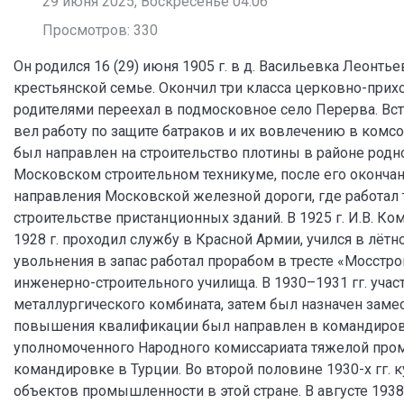
29 июня 2025, Воскресенье 04:06
Просмотров: 330
Он родился 16 (29) июня 1905 г. в д. Васильевка Леонт
крестьянской семье. Окончил три класса церковно-при
родителями переехал в подмосковное село Перерва. Вс
вел работу по защите батраков и их вовлечению в ком
был направлен на строительство плотины в районе родног
Московском строительном техникуме, после его оконча
направления Московской железной дороги, где работал 
строительстве пристанционных зданий. В 1925 г. И.В. Ко
1928 г. проходил службу в Красной Армии, учился в лёт
увольнения в запас работал прорабом в тресте «Мосстро
инженерно-строительного училища. В 1930–1931 гг. учас
металлургического комбината, затем был назначен зам
повышения квалификации был направлен в командиров
уполномоченного Народного комиссариата тяжелой пром
командировке в Турции. Во второй половине 1930-х гг.
объектов промышленности в этой стране. В августе 1938