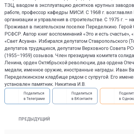
ТЭЦ, вводом в эксплуатацию десятков крупных заводов 
работе, профессор кафедры МИСИ. С 1968 г. возглавлял
организации и управления в строительстве. С 1975 г. – н
Проживал в писательском поселке Переделкино. Герой С
РСФСР. Автор книг воспоминаний «Это и есть счастье», «
«Свет Асуана». Избирался депутатом Ставропольского (
депутатов трудящихся, депутатом Верховного Совета РС
(1955–1959) созывов. Член президиума комитета солида
Ленина, орден Октябрьской революции, два ордена Отечес
медали, именное оружие, иностранные награды. Иван Вас
Переделкинском кладбище рядом с супругой. Его именем
установлен памятник. Никитина И.В.
Поделиться
Поделиться
Поделит
в Телеграме
в ВКонтакте
в Однок
ПРЕДЫДУЩИЙ