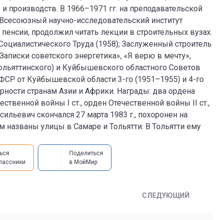
и производств. В 1966–1971 гг. на преподавательской
 Всесоюзный научно-исследовательский институт
а пенсии, продолжил читать лекции в строительных вузах.
оциалистического Труда (1958); Заслуженный строитель
Записки советского энергетика», «Я верю в мечту»,
Тольяттинского) и Куйбышевского областного Советов
ФСР от Куйбышевской области 3-го (1951–1955) и 4-го
рности странам Азии и Африки. Награды: два ордена
твенной войны I ст., орден Отечественной войны II ст.,
ильевич скончался 27 марта 1983 г., похоронен на
 названы улицы в Самаре и Тольятти. В Тольятти ему
ься
Поделиться
лассники
в МойМир
СЛЕДУЮЩИЙ