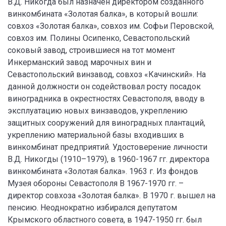
В.Д. Никогда был назначен директором созданного
винкомбината «Золотая балка», в который вошли:
совхоз «Золотая балка», совхоз им. Софьи Перовской,
совхоз им. Полины Осипенко, Севастопольский
соковый завод, строившиеся на тот момент
Инкерманский завод марочных вин и
Севастопольский винзавод, совхоз «Качинский». На
данной должности он содействовал росту посадок
виноградника в окрестностях Севастополя, вводу в
эксплуатацию новых винзаводов, укреплению
защитных сооружений для виноградных плантаций,
укреплению материальной базы входивших в
винкомбинат предприятий. Удостоверение личности
В.Д. Никогды (1910–1979), в 1960-1967 гг. директора
винкомбината «Золотая балка». 1963 г. Из фондов
Музея обороны Севастополя В 1967-1970 гг. –
директор совхоза «Золотая балка». В 1970 г. вышел на
пенсию. Неоднократно избирался депутатом
Крымского областного совета, в 1947-1950 гг. был