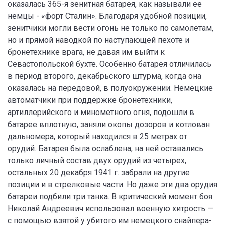
оказалась 365-я зенитная батарея, как называли ее
немцы - «форт Сталин». Благодаря удобной позиции,
зенитчики могли вести огонь не только по самолетам,
но и прямой наводкой по наступающей пехоте и
бронетехнике врага, не давая им выйти к
Севастопольской бухте. Особенно батарея отличилась
в период второго, декабрьского штурма, когда она
оказалась на передовой, в полуокружении. Немецкие
автоматчики при поддержке бронетехники,
артиллерийского и минометного огня, подошли в
батарее вплотную, заняли окопы дозоров и котлован
дальномера, который находился в 25 метрах от
орудий. Батарея была ослаблена, на ней оставались
только личный состав двух орудий из четырех,
остальных 20 декабря 1941 г. забрали на другие
позиции и в стрелковые части. Но даже эти два орудия
батареи подбили три танка. В критический момент боя
Николай Андреевич использовал военную хитрость —
с помощью взятой у убитого им немецкого снайпера-