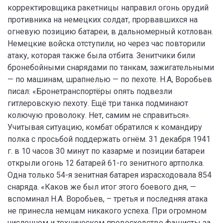
корректировщика ракетницы направил огонь орудий
противника на немецких солдат, прорвавшихся на
огневую позицию батареи, в дальномерный котлован.
Немецкие войска отступили, но через час повторили
атаку, которая также была отбита. Зенитчики били
бронебойными снарядами по танкам, зажигательными
— по машинам, шрапнелью — по пехоте. Н.А, Воробьев
писал: «Бронетранспортёры опять подвезли
гитлеровскую пехоту. Ещё три танка подминают
колючую проволоку. Нет, самим не справиться».
Учитывая ситуацию, комбат обратился к командиру
полка с просьбой поддержать огнём. 31 декабря 1941
г. в 10 часов 30 минут по казарме и позиции батареи
открыли огонь 12 батарей 61-го зенитного артполка.
Одна только 54-я зенитная батарея израсходовала 854
снаряда. «Каков же был итог этого боевого дня, —
вспоминал Н.А. Воробьев, – третья и последняя атака
не принесла немцам никакого успеха. При огромном
численном и техническом превосходстве фашисты за