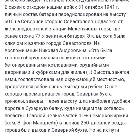
В связи с отходом нашим войск 31 октября 1941 г.
личный состав батареи передислоцирован на высоту
60.0 на Северной стороне Севастополя, недалеко от
железнодорожной станции Мекензиевы горы, где
ранее стояла 77-я зенитная батарея. Эта высота была
ключом к взятию города Севастополя. Из
воспоминаний Николая Андреевича: «Это была
хорошо оборудованная позиция с готовыми
бетонированными котлованами, орудийными
двориками и кубриками для жилья (…) Высота, занятая
нами, господствовала над окружающей местностью,
представляя собой очень выгодный рубеж. С нее
хорошо просматривался город, Северная бухта,
причалы, заводы. Через высоту шла наиболее удобная
дорога в Сухарную балку, куда немцам так хотелось
попасть». Главной целью частей 11-й немецкой армии
(ком. Э. фон Манштейн) в период 250-дневной осады
города был выход к Северной бухте. Но на их пути