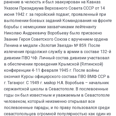
ранение в челюсть и был эвакуирован на Кавказ.
Указом Президиума Верховного Совета СССР от 14
июня 1942 г. за геройский подвиг, проявленный при
выполнении боевых заданий Командования на фронте
борьбы с немецкими захватчиками лейтенанту
Николаю Андреевичу Воробьеву было присвоено
Звание Героя Советского Союза с вручением ордена
Ленина и медали «Золотая Звезда» № 859. После
излечения продолжил службу в армии в составе 132-й
дивизии ПВО ЧФ. Личный состав дивизии участвовал
в обеспечении проведения Крымской (Ялтинской)
конференции 4-11 февраля 1945 г. После войны
окончил Курсы офицерского состава ПВО ВМФ ССР в
г. Таганрог. С 1949 г. майор Н.А. Воробьев – начальник
сержантской школы в Севастополе. В послевоенные
годы он был известным и уважаемым в Севастополе
человеком, который неизменно открывал все
послевоенные парады, и по праву пользовался среди
севастопольцев огромной популярностью как один из