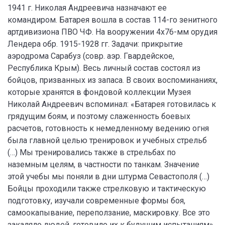
1941 г. Николая Андреевича назначают ее
командиром. Батарея вошла в состав 114-го зенитного
артдивизиона ПВО ЧФ. На вооружении 4х76-мм орудия
Лендера обр. 1915-1928 гг. Задачи: прикрытие
аэродрома Сарабуз (совр. аэр. Гвардейское,
Республика Крым). Весь личный состав состоял из
бойцов, призванных из запаса. В своих воспоминаниях,
которые хранятся в фондовой коллекции Музея
Николай Андреевич вспоминал: «Батарея готовилась к
грядущим боям, и поэтому слаженность боевых
расчетов, готовность к немедленному ведению огня
была главной целью тренировок и учебных стрельб
(…) Мы тренировались также в стрельбах по
наземным целям, в частности по танкам. Значение
этой учебы мы поняли в дни штурма Севастополя (…)
Бойцы проходили также стрелковую и тактическую
подготовку, изучали современные формы боя,
самоокапывание, переползание, маскировку. Все это
закаляло людей, готовило их к будущим испытаниям».