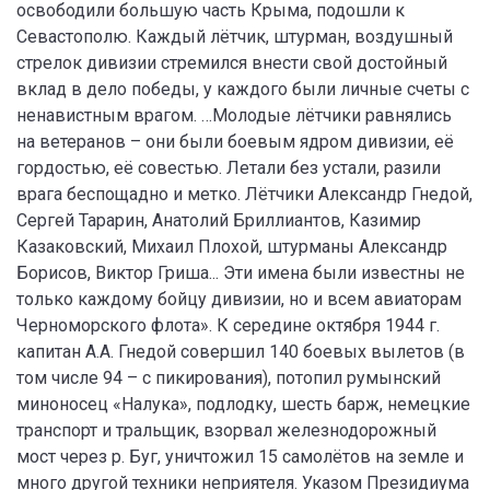
освободили большую часть Крыма, подошли к
Севастополю. Каждый лётчик, штурман, воздушный
стрелок дивизии стремился внести свой достойный
вклад в дело победы, у каждого были личные счеты с
ненавистным врагом. …Молодые лётчики равнялись
на ветеранов – они были боевым ядром дивизии, её
гордостью, её совестью. Летали без устали, разили
врага беспощадно и метко. Лётчики Александр Гнедой,
Сергей Тарарин, Анатолий Бриллиантов, Казимир
Казаковский, Михаил Плохой, штурманы Александр
Борисов, Виктор Гриша... Эти имена были известны не
только каждому бойцу дивизии, но и всем авиаторам
Черноморского флота». К середине октября 1944 г.
капитан А.А. Гнедой совершил 140 боевых вылетов (в
том числе 94 – с пикирования), потопил румынский
миноносец «Налука», подлодку, шесть барж, немецкие
транспорт и тральщик, взорвал железнодорожный
мост через р. Буг, уничтожил 15 самолётов на земле и
много другой техники неприятеля. Указом Президиума