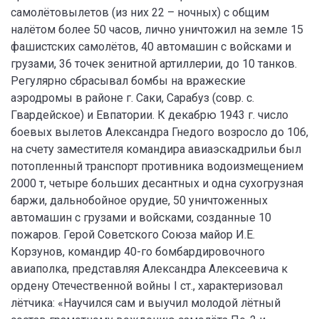
самолётовылетов (из них 22 – ночных) с общим
налётом более 50 часов, лично уничтожил на земле 15
фашистских самолётов, 40 автомашин с войсками и
грузами, 36 точек зенитной артиллерии, до 10 танков.
Регулярно сбрасывал бомбы на вражеские
аэродромы в районе г. Саки, Сарабуз (совр. с.
Гвардейское) и Евпатории. К декабрю 1943 г. число
боевых вылетов Александра Гнедого возросло до 106,
на счету заместителя командира авиаэскадрильи был
потопленный транспорт противника водоизмещением
2000 т, четыре больших десантных и одна сухогрузная
баржи, дальнобойное орудие, 50 уничтоженных
автомашин с грузами и войсками, созданные 10
пожаров. Герой Советского Союза майор И.Е.
Корзунов, командир 40-го бомбардировочного
авиаполка, представляя Александра Алексеевича к
ордену Отечественной войны I ст., характеризовал
лётчика: «Научился сам и выучил молодой лётный