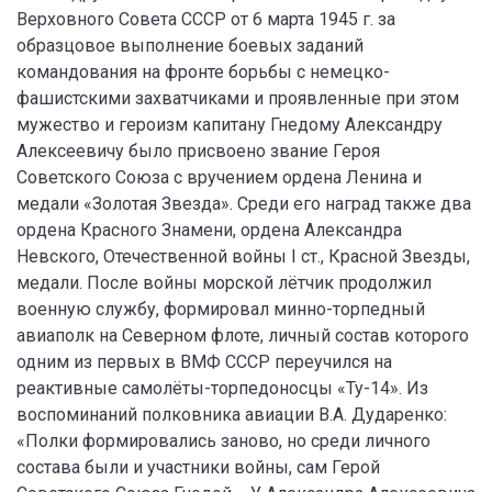
Верховного Совета СССР от 6 марта 1945 г. за
образцовое выполнение боевых заданий
командования на фронте борьбы с немецко-
фашистскими захватчиками и проявленные при этом
мужество и героизм капитану Гнедому Александру
Алексеевичу было присвоено звание Героя
Советского Союза с вручением ордена Ленина и
медали «Золотая Звезда». Среди его наград также два
ордена Красного Знамени, ордена Александра
Невского, Отечественной войны I ст., Красной Звезды,
медали. После войны морской лётчик продолжил
военную службу, формировал минно-торпедный
авиаполк на Северном флоте, личный состав которого
одним из первых в ВМФ СССР переучился на
реактивные самолёты-торпедоносцы «Ту-14». Из
воспоминаний полковника авиации В.А. Дударенко:
«Полки формировались заново, но среди личного
состава были и участники войны, сам Герой