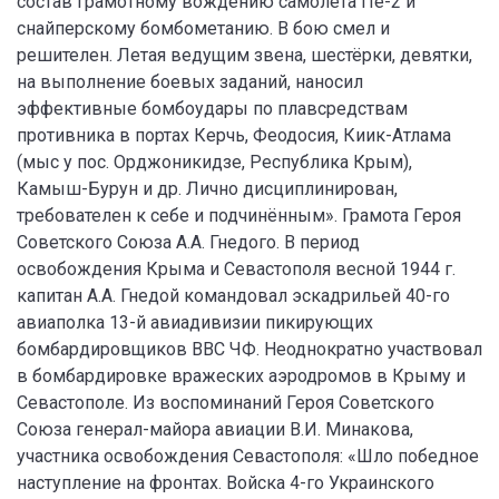
состав грамотному вождению самолёта Пе-2 и
снайперскому бомбометанию. В бою смел и
решителен. Летая ведущим звена, шестёрки, девятки,
на выполнение боевых заданий, наносил
эффективные бомбоудары по плавсредствам
противника в портах Керчь, Феодосия, Киик-Атлама
(мыс у пос. Орджоникидзе, Республика Крым),
Камыш-Бурун и др. Лично дисциплинирован,
требователен к себе и подчинённым». Грамота Героя
Советского Союза А.А. Гнедого. В период
освобождения Крыма и Севастополя весной 1944 г.
капитан А.А. Гнедой командовал эскадрильей 40-го
авиаполка 13-й авиадивизии пикирующих
бомбардировщиков ВВС ЧФ. Неоднократно участвовал
в бомбардировке вражеских аэродромов в Крыму и
Севастополе. Из воспоминаний Героя Советского
Союза генерал-майора авиации В.И. Минакова,
участника освобождения Севастополя: «Шло победное
наступление на фронтах. Войска 4-го Украинского