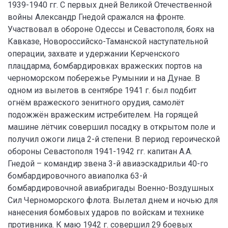
1939-1940 гг. С первых дней Великой Отечественной
войны Александр Гнедой сражался на фронте.
Участвовал в обороне Одессы и Севастополя, боях на
Кавказе, Новороссийско-Таманской наступательной
операции, захвате и удержании Керченского
плацдарма, бомбардировках вражеских портов на
черноморском побережье Румынии и на Дунае. В
одном из вылетов в сентябре 1941 г. был подбит
огнём вражеского зенитного орудия, самолёт
подожжён вражеским истребителем. На горящей
машине лётчик совершил посадку в открытом поле и
получил ожоги лица 2-й степени. В период героической
обороны Севастополя 1941-1942 гг. капитан А.А.
Гнедой – командир звена 3-й авиаэскадрильи 40-го
бомбардировочного авиаполка 63-й
бомбардировочной авиабригады Военно-Воздушных
Сил Черноморского флота. Вылетал днем и ночью для
нанесения бомбовых ударов по войскам и технике
противника. К маю 1942 г. совершил 29 боевых