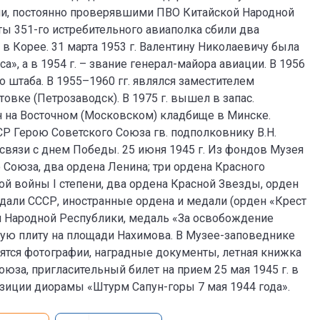
ми, постоянно проверявшими ПВО Китайской Народной
оты 351-го истребительного авиаполка сбили два
 в Корее. 31 марта 1953 г. Валентину Николаевичу была
», а в 1954 г. – звание генерал-майора авиации. В 1956
 штаба. В 1955–1960 гг. являлся заместителем
вке (Петрозаводск). В 1975 г. вышел в запас.
ен на Восточном (Московском) кладбище в Минске.
Р Герою Советского Союза гв. подполковнику В.Н.
вязи с днем Победы. 25 июня 1945 г. Из фондов Музея
 Союза, два ордена Ленина; три ордена Красного
ой войны I степени, два ордена Красной Звезды, орден
едали СССР, иностранные ордена и медали (орден «Крест
й Народной Республики, медаль «За освобождение
ную плиту на площади Нахимова. В Музее-заповеднике
ятся фотографии, наградные документы, летная книжка
оюза, пригласительный билет на прием 25 мая 1945 г. в
зиции диорамы «Штурм Сапун-горы 7 мая 1944 года».