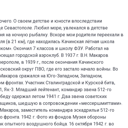
бочего. О своем детстве и юности впоследствии
де Севастополе. Любил море, увлекался в детстве
ня на ночную рыбалку. Вскоре мои родители переехали в
я (в 21 км), где находилась Качинская лётная школа
иком». Окончил 7 классов и школу ФЗУ. Работал на
ещал городской аэроклуб. В 1937 г. В.Н. Макаров
рополе, в 1939 г., после окончания Качинского
ковский округ ПВО, где его застало начало войны. Во
 Макаров сражался на Юго-Западном, Западном,
м фронтах. Участник Сталинградской и Курской битв,
-1, Як-3. Младший лейтенант, командир звена 512-го
еду одержал летом 1941 г. Два звена советских
овщиков, шедшую в сопровождении «мессершмиттами».
. Макаров, заместитель командира эскадрильи 512-го
о фронта. 1942 г. Фото из фондов Музея обороны
к опытного воздушного бойца. 16 октября 1942 г. во