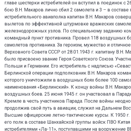
главе шестерки истребителей он вступил в поединок с
бою В.Н. Макаров лично сбил 2 самолета и 3 – в составе
истребительного авиаполка капитан В.Н. Макаров соверш
вылетов по эффективной штурмовке вражеских самолето
железнодорожных узлов. По специальному заданию ко
командный пункт противника. Провел 118 воздушных боев
самолетов противника. За героизм, мужество и отличн
Верховного Совета СССР от 28.01.1943 г. капитану В.Н. 
было присвоено звание Героя Советского Союза. Участн
Польши и Германии. Его истребитель с надписью «Севас
Берлинской операции подполковник В.Н. Макаров коман
которого уничтожили в воздушных боях более 100 самол
наименования «Берлинский». К концу войны В.Н. Макар
воздушных боев. 25 июня 1945 г. он участвовал в Пар
Кремле в честь участников Парада. После войны неодно
продолжив свой путь в авиации, служил на Дальнем Восто
Высшие офицерские летно-тактические курсы. К 1950 г. 
его полк в составе Шанхайской группы войск ПВО Китая
истребителями «Ла-11», поступавшими на вооружение ВВ