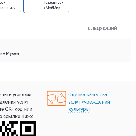
ься
Поделиться
лассники
в МойМир
СЛЕДУЮЩИЙ
мин Музей
нить условия
Оценка качества
вления услуг
услуг учреждений
те QR- код или
культуры
по ссылке ниже