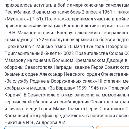
приходилось вступать в бой с американскими самолета
Республики. В одном из таких боёв 2 апреля 1951 г. пил
«Мустанга» (Р-51). Полк также принимал участие в войне
присвоена квалификация «Военный летчик первого класса
г. В.Н. Макаров окончил Военную академию Генерального
командующего 22-й воздушной армией по боевой подгото
Проживал в г. Минске. Умер 20 мая 1978 года. Похорон
Пригласительный билет № 0022 Правительства Союза СС
Макарову на прием в Большом Кремлевском Дворце в с
обороны Севастополя Награды: звание Героя Советского
Знамени; орден Александр Невского, орден Отечественн
«За службу Родине в Вооруженных силах» III степени, м
храбрых» и медаль «За Варшаву 1939-1945 гг.» Польско
Кореи»). В Севастополе его имя занесено на мемориаль
героической обороны и освобождения Севастополя хран
и личные вещи Героя. Малая Грамота Героя Советского С
Кремль и фотография представлены в постоянной экспо
Никитина И.В., Андреева А.И.