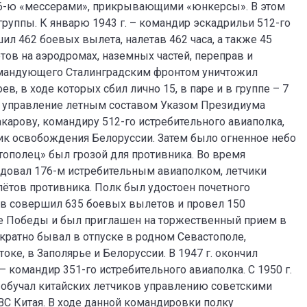
 26-ю «мессерами», прикрывающими «юнкерсы». В этом
 группы. К январю 1943 г. – командир эскадрильи 512-го
ил 462 боевых вылета, налетав 462 часа, а также 45
в на аэродромах, наземных частей, переправ и
мандующего Сталинградским фронтом уничтожил
, в ходе которых сбил лично 15, в паре и в группе – 7
ое управление летным составом Указом Президиума
Макарову, командиру 512-го истребительного авиаполка,
ик освобождения Белоруссии. Затем было огненное небо
тополец» был грозой для противника. Во время
довал 176-м истребительным авиаполком, летчики
ётов противника. Полк был удостоен почетного
ов совершил 635 боевых вылетов и провел 150
аде Победы и был приглашен на торжественный прием в
кратно бывал в отпуске в родном Севастополе,
ке, в Заполярье и Белоруссии. В 1947 г. окончил
– командир 351-го истребительного авиаполка. С 1950 г.
 обучал китайских летчиков управлению советскими
С Китая. В ходе данной командировки полку