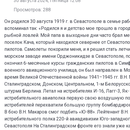
30 августа 2024, Пятница 12:08
Просмотров: 288
Он родился 30 августа 1919 г. в Севастополе в семье ра
вспоминал так: «Родился я и детство мое прошло в горо
рыбной ловлей. Мой папа в выходные дни часто брал ме
поселок Кача, который находился севернее от Севастопол
пилотов. Самолеты покорили меня, и я решил стать летч
морском заводе имени Орджоникидзе в Севастополе, пос
окончил 6-месячные курсы гражданских пилотов в Симфе
военного авиационного училища, он был направлен в Мос
время Великой Отечественной войны 1941–1945 гг. В.Н.
Сталинградском, Донском, Центральном, 1-м Белорусско
штурма Берлина. Летал на истребителях И-16, Лагг-3, Як
истребительного авиаполка первую свою воздушную поб
истребителей перехватили большую группу бомбардир
В бою В.Н. Макаров смог подбить «Ю-88». Лейтенант В.Н
истребительного полка 220-й авиадивизии Юго-западног
Севастополя На Сталинградском фронте его знали уже ка