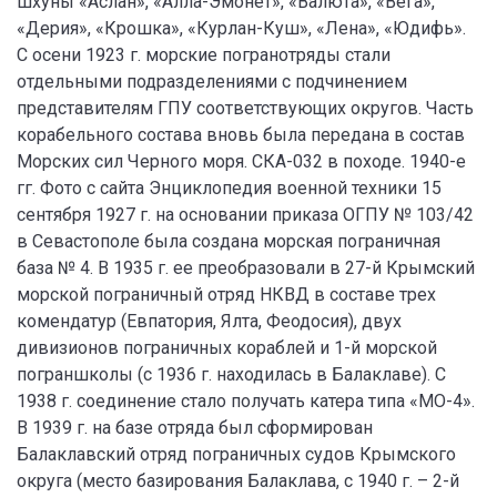
шхуны «Аслан», «Алла-Эмонет», «Валюта», «Вега»,
«Дерия», «Крошка», «Курлан-Куш», «Лена», «Юдифь».
С осени 1923 г. морские погранотряды стали
отдельными подразделениями с подчинением
представителям ГПУ соответствующих округов. Часть
корабельного состава вновь была передана в состав
Морских сил Черного моря. СКА-032 в походе. 1940-е
гг. Фото с сайта Энциклопедия военной техники 15
сентября 1927 г. на основании приказа ОГПУ № 103/42
в Севастополе была создана морская пограничная
база № 4. В 1935 г. ее преобразовали в 27-й Крымский
морской пограничный отряд НКВД в составе трех
комендатур (Евпатория, Ялта, Феодосия), двух
дивизионов пограничных кораблей и 1-й морской
пограншколы (с 1936 г. находилась в Балаклаве). С
1938 г. соединение стало получать катера типа «МО-4».
В 1939 г. на базе отряда был сформирован
Балаклавский отряд пограничных судов Крымского
округа (место базирования Балаклава, с 1940 г. – 2-й