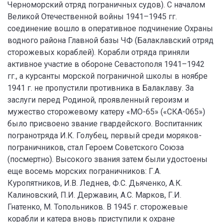
Черноморский отряд пограничных судов). С началом
Великой Отечественной войны 1941–1945 гг.
соединение вошло в оперативное подчинение Охраны
водного района Главной базы ЧФ (Балаклавский отряд
сторожевых кораблей). Корабли отряда приняли
активное участие в обороне Севастополя 1941–1942
гг., а курсанты морской пограничной школы в ноябре
1941 г. не пропустили противника в Балаклаву. За
заслуги перед Родиной, проявленный героизм и
мужество сторожевому катеру «МО-65» («СКА-065»)
было присвоено звание гвардейского. Воспитанник
погранотряда И.К. Голубец, первый среди моряков-
пограничников, стал Героем Советского Союза
(посмертно). Высокого звания затем были удостоены
еще восемь морских пограничников: Г.А.
Куропятников, И.В. Леднев, Ф.С. Дьяченко, А.К.
Калиновский, П.И. Державин, А.С. Марков, Г.И.
Гнатенко, М. Топольников. В 1945 г. сторожевые
корабли и катера вновь приступили к охране