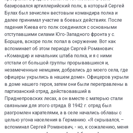
базировался артиллерийский полк, в который Сергей
Булах был зачислен вестовым командира полка и
далее принимал участие в боевых действиях. После
падения Киева его полк соединился с основными
отступавшими силами Юго-Западного фронта у с.
Борщев, вскоре полк попал в окружение. Вот как
вспоминает об этом периоде Сергей Романович:
«Командир и начальник штаба полка, и я с ними
отстали от большой группы прорывавшихся и,
незамеченные немцами, добрались до моего села, где
офицеры укрылись в нашем доме». Офицеров укрыли
в доме нашего героя, затем они были переправлены в
партизанский отряд, действовавший в
Приднепровских лесах, а он вместе с матерью стали
связными для этого отряда. В 1942 г. отряд был
разгромлен карателями, а в селе начались облавы с
целью угона населения в Германию. «Я скрывался, –
вспоминал Сергей Романович, - но, к сожалению, меня