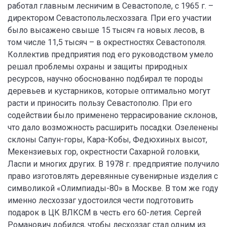
работал главным лесничим в Севастополе, с 1965 г. –
директором Севастопольлесхоззага. При его участии
было высажено свыше 15 тысяч га новых лесов, в
том числе 11,5 тысяч – в окрестностях Севастополя.
Коллектив предприятия под его руководством умело
решал проблемы охраны и защиты природных
ресурсов, научно обоснованно подбирал те породы
деревьев и кустарников, которые оптимально могут
расти и приносить пользу Севастополю. При его
содействии было применено террасирование склонов,
что дало возможность расширить посадки. Озеленены
склоны Сапун-горы, Кара-Кобы, Федюхиных высот,
Мекензиевых гор, окрестности Сахарной головки,
Ласпи и многих других. В 1978 г. предприятие получило
право изготовлять деревянные сувенирные изделия с
символикой «Олимпиады-80» в Москве. В том же году
именно лесхоззаг удостоился чести подготовить
подарок в ЦК ВЛКСМ в честь его 60-летия. Сергей
Романович добился, чтобы лесхоззаг стал одним из