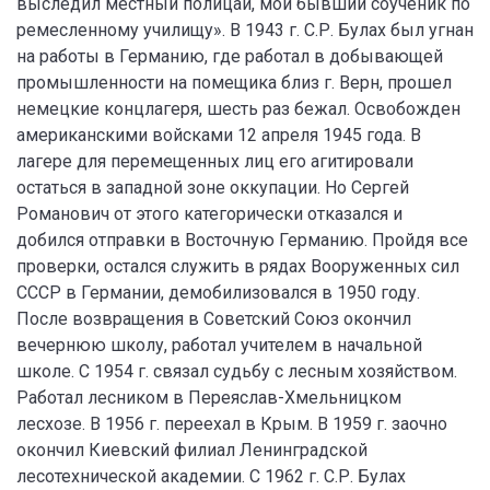
выследил местный полицай, мой бывший соученик по
ремесленному училищу». В 1943 г. С.Р. Булах был угнан
на работы в Германию, где работал в добывающей
промышленности на помещика близ г. Верн, прошел
немецкие концлагеря, шесть раз бежал. Освобожден
американскими войсками 12 апреля 1945 года. В
лагере для перемещенных лиц его агитировали
остаться в западной зоне оккупации. Но Сергей
Романович от этого категорически отказался и
добился отправки в Восточную Германию. Пройдя все
проверки, остался служить в рядах Вооруженных сил
СССР в Германии, демобилизовался в 1950 году.
После возвращения в Советский Союз окончил
вечернюю школу, работал учителем в начальной
школе. С 1954 г. связал судьбу с лесным хозяйством.
Работал лесником в Переяслав-Хмельницком
лесхозе. В 1956 г. переехал в Крым. В 1959 г. заочно
окончил Киевский филиал Ленинградской
лесотехнической академии. С 1962 г. С.Р. Булах