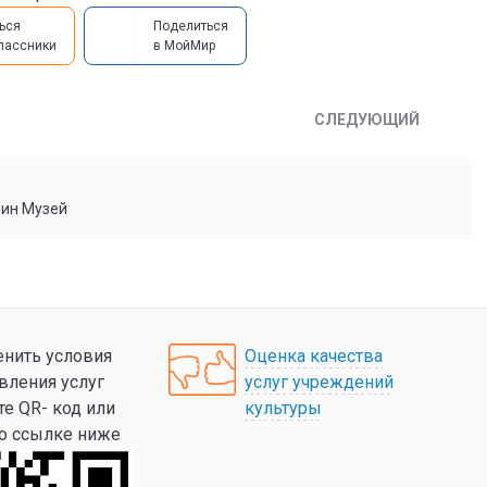
ься
Поделиться
лассники
в МойМир
СЛЕДУЮЩИЙ
мин Музей
нить условия
Оценка качества
вления услуг
услуг учреждений
те QR- код или
культуры
по ссылке ниже