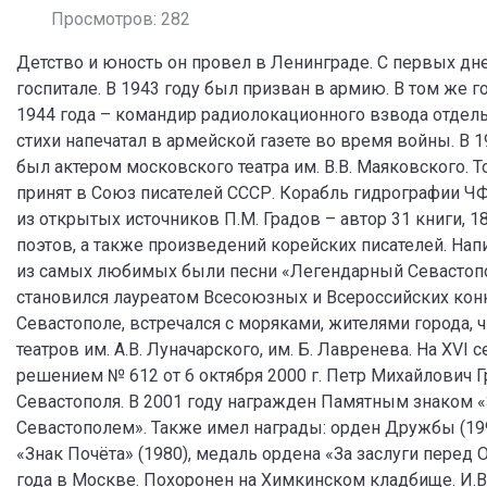
Просмотров: 282
Детство и юность он провел в Ленинграде. С первых дн
госпитале. В 1943 году был призван в армию. В том же 
1944 года – командир радиолокационного взвода отдел
стихи напечатал в армейской газете во время войны. В 1
был актером московского театра им. В.В. Маяковского. Т
принят в Союз писателей СССР. Корабль гидрографии ЧФ 
из открытых источников П.М. Градов – автор 31 книги, 1
поэтов, а также произведений корейских писателей. Нап
из самых любимых были песни «Легендарный Севастопол
становился лауреатом Всесоюзных и Всероссийских кон
Севастополе, встречался с моряками, жителями города, ч
театров им. А.В. Луначарского, им. Б. Лавренева. На XVI
решением № 612 от 6 октября 2000 г. Петр Михайлович 
Севастополя. В 2001 году награжден Памятным знаком 
Севастополем». Также имел награды: орден Дружбы (1995
«Знак Почёта» (1980), медаль ордена «За заслуги перед О
года в Москве. Похоронен на Химкинском кладбище. И.В