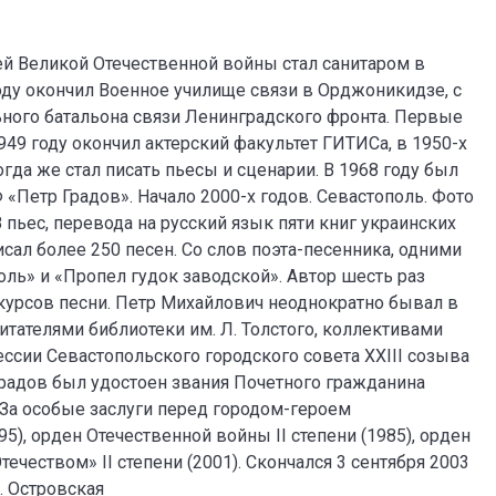
ей Великой Отечественной войны стал санитаром в
году окончил Военное училище связи в Орджоникидзе, с
ьного батальона связи Ленинградского фронта. Первые
949 году окончил актерский факультет ГИТИСа, в 1950-х
огда же стал писать пьесы и сценарии. В 1968 году был
«Петр Градов». Начало 2000-х годов. Севастополь. Фото
8 пьес, перевода на русский язык пяти книг украинских
исал более 250 песен. Со слов поэта-песенника, одними
ь» и «Пропел гудок заводской». Автор шесть раз
курсов песни. Петр Михайлович неоднократно бывал в
итателями библиотеки им. Л. Толстого, коллективами
 сессии Севастопольского городского совета XXIII созыва
Градов был удостоен звания Почетного гражданина
«За особые заслуги перед городом-героем
), орден Отечественной войны II степени (1985), орден
течеством» II степени (2001). Скончался 3 сентября 2003
. Островская