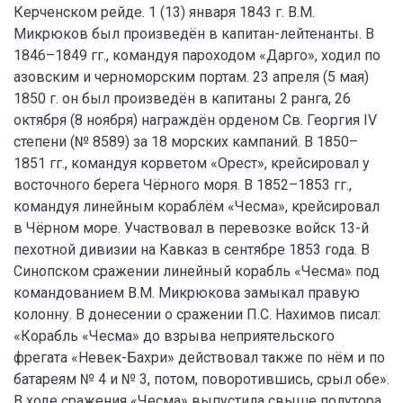
Керченском рейде. 1 (13) января 1843 г. В.М.
Микрюков был произведён в капитан-лейтенанты. В
1846–1849 гг., командуя пароходом «Дарго», ходил по
азовским и черноморским портам. 23 апреля (5 мая)
1850 г. он был произведён в капитаны 2 ранга, 26
октября (8 ноября) награждён орденом Св. Георгия IV
степени (№ 8589) за 18 морских кампаний. В 1850–
1851 гг., командуя корветом «Орест», крейсировал у
восточного берега Чёрного моря. В 1852–1853 гг.,
командуя линейным кораблём «Чесма», крейсировал
в Чёрном море. Участвовал в перевозке войск 13-й
пехотной дивизии на Кавказ в сентябре 1853 года. В
Синопском сражении линейный корабль «Чесма» под
командованием В.М. Микрюкова замыкал правую
колонну. В донесении о сражении П.С. Нахимов писал:
«Корабль «Чесма» до взрыва неприятельского
фрегата «Невек-Бахри» действовал также по нём и по
батареям № 4 и № 3, потом, поворотившись, срыл обе».
В ходе сражения «Чесма» выпустила свыше полутора