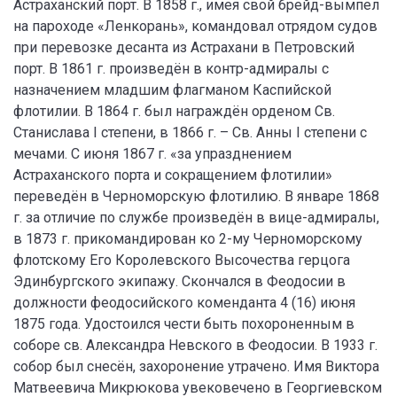
Астраханский порт. В 1858 г., имея свой брейд-вымпел
на пароходе «Ленкорань», командовал отрядом судов
при перевозке десанта из Астрахани в Петровский
порт. В 1861 г. произведён в контр-адмиралы с
назначением младшим флагманом Каспийской
флотилии. В 1864 г. был награждён орденом Св.
Станислава I степени, в 1866 г. – Св. Анны I степени с
мечами. С июня 1867 г. «за упразднением
Астраханского порта и сокращением флотилии»
переведён в Черноморскую флотилию. В январе 1868
г. за отличие по службе произведён в вице-адмиралы,
в 1873 г. прикомандирован ко 2-му Черноморскому
флотскому Его Королевского Высочества герцога
Эдинбургского экипажу. Скончался в Феодосии в
должности феодосийского коменданта 4 (16) июня
1875 года. Удостоился чести быть похороненным в
соборе св. Александра Невского в Феодосии. В 1933 г.
собор был снесён, захоронение утрачено. Имя Виктора
Матвеевича Микрюкова увековечено в Георгиевском