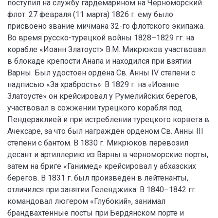
поступил на службу гардемарином на Черноморский
флот. 27 февраля (11 марта) 1826 г. ему было
присвоено звание мичмана 32-го флотского экипажа.
Во время русско-турецкой войны 1828–1829 гг. на
корабле «Иоанн Златоуст» В.М. Микрюков участвовал
в блокаде крепости Анапа и находился при взятии
Варны. Был удостоен ордена Св. Анны IV степени с
надписью «За храбрость». В 1829 г. на «Иоанне
Златоусте» он крейсировал у Румелийских берегов,
участвовал в сожжении турецкого корабля под
Пендераклией и при истреблении турецкого корвета в
Ачексаре, за что был награждён орденом Св. Анны III
степени с бантом. В 1830 г. Микрюков перевозил
десант и артиллерию из Варны в черноморские порты,
затем на бриге «Ганимед» крейсировал у абхазских
берегов. В 1831 г. был произведён в лейтенанты,
отличился при занятии Геленджика. В 1840–1842 гг.
командовал люгером «Глубокий», занимал
брандвахтенные посты при Бердянском порте и