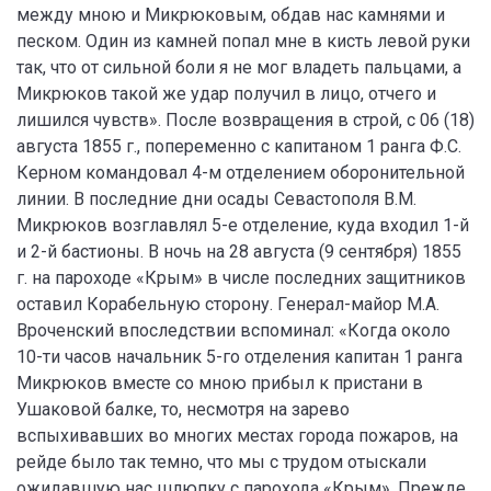
между мною и Микрюковым, обдав нас камнями и
песком. Один из камней попал мне в кисть левой руки
так, что от сильной боли я не мог владеть пальцами, а
Микрюков такой же удар получил в лицо, отчего и
лишился чувств». После возвращения в строй, с 06 (18)
августа 1855 г., попеременно с капитаном 1 ранга Ф.С.
Керном командовал 4-м отделением оборонительной
линии. В последние дни осады Севастополя В.М.
Микрюков возглавлял 5-е отделение, куда входил 1-й
и 2-й бастионы. В ночь на 28 августа (9 сентября) 1855
г. на пароходе «Крым» в числе последних защитников
оставил Корабельную сторону. Генерал-майор М.А.
Вроченский впоследствии вспоминал: «Когда около
10-ти часов начальник 5-го отделения капитан 1 ранга
Микрюков вместе со мною прибыл к пристани в
Ушаковой балке, то, несмотря на зарево
вспыхивавших во многих местах города пожаров, на
рейде было так темно, что мы с трудом отыскали
ожидавшую нас шлюпку с парохода «Крым». Прежде,