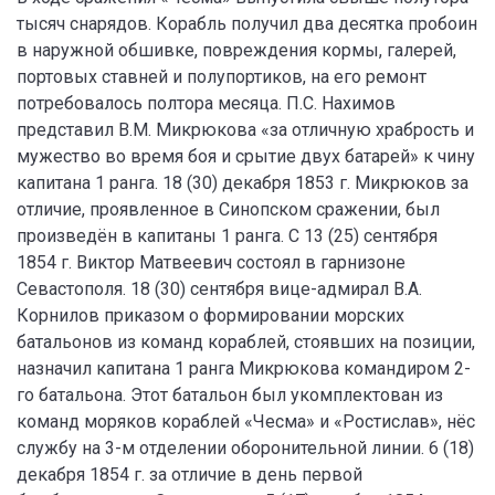
тысяч снарядов. Корабль получил два десятка пробоин
в наружной обшивке, повреждения кормы, галерей,
портовых ставней и полупортиков, на его ремонт
потребовалось полтора месяца. П.С. Нахимов
представил В.М. Микрюкова «за отличную храбрость и
мужество во время боя и срытие двух батарей» к чину
капитана 1 ранга. 18 (30) декабря 1853 г. Микрюков за
отличие, проявленное в Синопском сражении, был
произведён в капитаны 1 ранга. С 13 (25) сентября
1854 г. Виктор Матвеевич состоял в гарнизоне
Севастополя. 18 (30) сентября вице-адмирал В.А.
Корнилов приказом о формировании морских
батальонов из команд кораблей, стоявших на позиции,
назначил капитана 1 ранга Микрюкова командиром 2-
го батальона. Этот батальон был укомплектован из
команд моряков кораблей «Чесма» и «Ростислав», нёс
службу на 3-м отделении оборонительной линии. 6 (18)
декабря 1854 г. за отличие в день первой