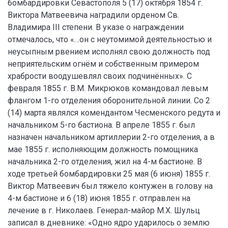
бомбардировки Севастополя 5 (17) октября 1854 г.
Виктора Матвеевича наградили орденом Св.
Владимира III степени. В указе о награждении
отмечалось, что «…он с неутомимой деятельностью и
неусыпным рвением исполнял свою должность под
неприятельским огнём и собственным примером
храбрости воодушевлял своих подчинённых». С
февраля 1855 г. В.М. Микрюков командовал левым
флангом 1-го отделения оборонительной линии. Со 2
(14) марта являлся комендантом Чесменского редута и
начальником 5-го бастиона. В апреле 1855 г. был
назначен начальником артиллерии 2-го отделения, а в
мае 1855 г. исполняющим должность помощника
начальника 2-го отделения, жил на 4-м бастионе. В
ходе третьей бомбардировки 25 мая (6 июня) 1855 г.
Виктор Матвеевич был тяжело контужен в голову на
4-м бастионе и 6 (18) июня 1855 г. отправлен на
лечение в г. Николаев. Генерал-майор М.Х. Шульц
записал в дневнике: «Одно ядро ударилось о землю