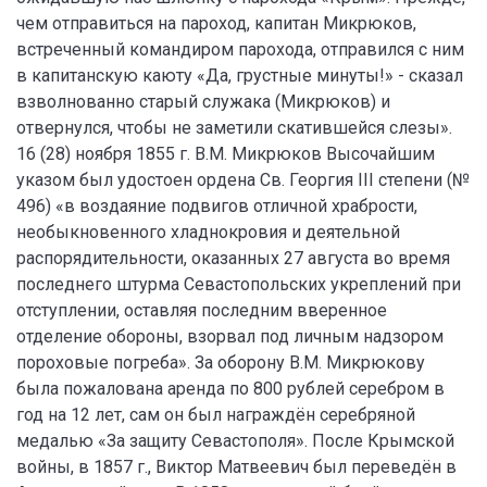
чем отправиться на пароход, капитан Микрюков,
встреченный командиром парохода, отправился с ним
в капитанскую каюту «Да, грустные минуты!» - сказал
взволнованно старый служака (Микрюков) и
отвернулся, чтобы не заметили скатившейся слезы».
16 (28) ноября 1855 г. В.М. Микрюков Высочайшим
указом был удостоен ордена Св. Георгия III степени (№
496) «в воздаяние подвигов отличной храбрости,
необыкновенного хладнокровия и деятельной
распорядительности, оказанных 27 августа во время
последнего штурма Севастопольских укреплений при
отступлении, оставляя последним вверенное
отделение обороны, взорвал под личным надзором
пороховые погреба». За оборону В.М. Микрюкову
была пожалована аренда по 800 рублей серебром в
год на 12 лет, сам он был награждён серебряной
медалью «За защиту Севастополя». После Крымской
войны, в 1857 г., Виктор Матвеевич был переведён в