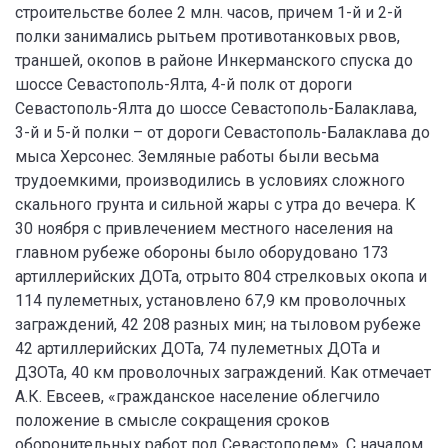
строительстве более 2 млн. часов, причем 1-й и 2-й
полки занимались рытьем противотанковых рвов,
траншей, окопов в районе Инкерманского спуска до
шоссе Севастополь-Ялта, 4-й полк от дороги
Севастополь-Ялта до шоссе Севастополь-Балаклава,
3-й и 5-й полки – от дороги Севастополь-Балаклава до
мыса Херсонес. Земляные работы были весьма
трудоемкими, производились в условиях сложного
скального грунта и сильной жары с утра до вечера. К
30 ноября с привлечением местного населения на
главном рубеже обороны было оборудовано 173
артиллерийских ДОТа, отрыто 804 стрелковых окопа и
114 пулеметных, установлено 67,9 км проволочных
заграждений, 42 208 разных мин; на тыловом рубеже
42 артиллерийских ДОТа, 74 пулеметных ДОТа и
ДЗОТа, 40 км проволочных заграждений. Как отмечает
А.К. Евсеев, «гражданское население облегчило
положение в смысле сокращения сроков
оборонительных работ под Севастополем». С началом