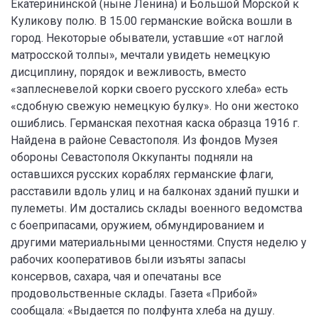
Екатерининской (ныне Ленина) и Большой Морской к
Куликову полю. В 15.00 германские войска вошли в
город. Некоторые обыватели, уставшие «от наглой
матросской толпы», мечтали увидеть немецкую
дисциплину, порядок и вежливость, вместо
«заплесневелой корки своего русского хлеба» есть
«сдобную свежую немецкую булку». Но они жестоко
ошиблись. Германская пехотная каска образца 1916 г.
Найдена в районе Севастополя. Из фондов Музея
обороны Севастополя Оккупанты подняли на
оставшихся русских кораблях германские флаги,
расставили вдоль улиц и на балконах зданий пушки и
пулеметы. Им достались склады военного ведомства
с боеприпасами, оружием, обмундированием и
другими материальными ценностями. Спустя неделю у
рабочих кооперативов были изъяты запасы
консервов, сахара, чая и опечатаны все
продовольственные склады. Газета «Прибой»
сообщала: «Выдается по полфунта хлеба на душу.