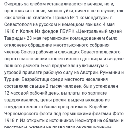
Очередь за хлебом устанавливается с вечера, но и,
простояв всю ночь, можно уйти, ничего не получив, так
как хлеба не хватает». Приказ № 1 комендатуры г.
Севастополя на русском и немецком языках. 4 мая
1918 г. Копия. Из фондов ГБУРК «Центральный музей
Тавриды» 23 мая германским командованием было
отклонено обращение многотысячного собрания
членов Союза рабочих и служащих Севастопольского
порта о заключении коллективного договора и выдаче
полного расчета. Был предъявлен ультиматум с
угрозой привезти рабочую силу из Австрии, Румынии и
Турции. Безработица среди местного населения
составляла свыше 2 тысяч человек, был установлен
12-часовой рабочий день, выплаты по зарплате
задерживались, цены росли, выдача вкладов из
государственного банка прекратилась. Корабли
Черноморского флота под германскими флагами. Фото
1918 г. Из открытых источников Несмотря на облавы и
расстрелы, жители не позволяли оккупационным