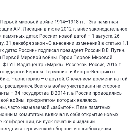
в Первой мировой войне 1914–1918 гг. Эта памятная
рации А.И. Лисицин в июле 2012 г. внёс законодательное
памятных датах России» новой датой – 1 августа. 26
. 31 декабря закон «О внесении изменений в статью 1.1
 датах России» подписал президент России В.В. Путин.
рия Первой Мировой войны. Герои Первой Мировой
 ФГУП Издатцентр «Марка». Россвязь. Россия, 2015 г.
 8 государств Европы: Германию и Австро-Венгрию с
бию, Черногорию – с другой. С течением времени на той
ы расширился. Всего в войне участвовали на стороне
анты – 34 государства. В 2014 г. в России проводились
вой войны, приоритетом которых являлось
ы, часто называемой «забытой». План памятных
ционным комитетом, включал в себя открытие новых
е конференций, выпуск печатных изданий,
аповедника героической обороны и освобождения