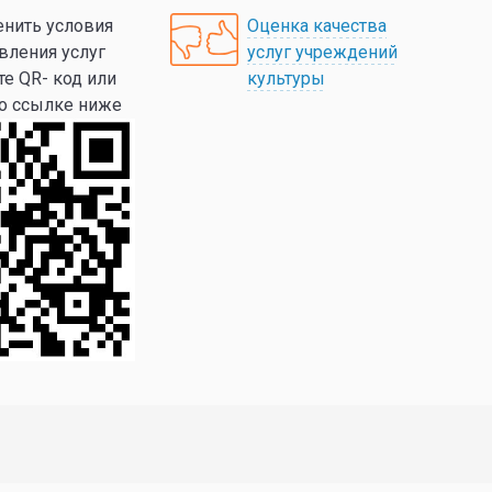
нить условия
Оценка качества
вления услуг
услуг учреждений
те QR- код или
культуры
по ссылке ниже