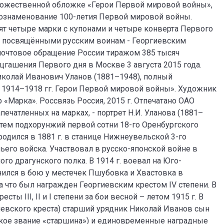
удожественной обложке «Герои Первой мировой войны»,
 ознаменование 100-летия Первой мировой войны.
ят четыре марки с купонами и четыре конверта Первого
, посвящёнными русским воинам - Георгиевским
почтовое обращение России тиражом 385 тысяч
ашения Первого дня в Москве 3 августа 2015 года.
иколай Иванович Уланов (1881–1948), полный
 1914–1918 гг. Герои Первой мировой войны». Художник
«Марка». Россвязь Россия, 2015 г. Отпечатано ОАО
печатленных на марках, - портрет Н.И. Уланова (1881–
атем подхорунжий первой сотни 18-го Оренбургского
одился в 1881 г. в станице Нижнеувельской 3-го
ьего войска. Участвовал в русско-японской войне в
го драгунского полка. В 1914 г. воевал на Юго-
чился в бою у местечек Пшубовка и Хвастовка в
а что был награжден Георгиевским крестом IV степени. В
 III, II и I степени за бои весной – летом 1915 г. В
гиевского креста) старший урядник Николай Иванов сын
кое звание «старшина») и единовременные наградные