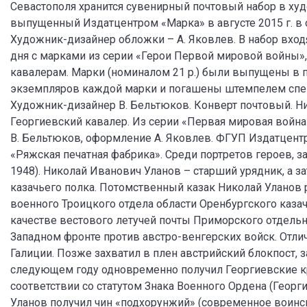
Севастополя хранится сувенирный почтовый набор в х
выпущенный Издатцентром «Марка» в августе 2015 г. в
Художник-дизайнер обложки – А. Яковлев. В набор вход
дня с марками из серии «Герои Первой мировой войны»
кавалерам. Марки (номиналом 21 р.) были выпущены в 
экземпляров каждой марки и погашены штемпелем спецг
Художник-дизайнер В. Бельтюков. Конверт почтовый. Н
Георгиевский кавалер. Из серии «Первая мировая война
В. Бельтюков, оформление А. Яковлев. ФГУП Издатцентр 
«Ряжская печатная фабрика». Среди портретов героев, за
1948). Николай Иванович Уланов – старший урядник, а з
казачьего полка. Потомственный казак Николай Уланов р
военного Троицкого отдела области Оренбургского казач
качестве вестового летучей почты Приморского отдельно
Западном фронте против австро-венгерских войск. Отли
Галиции. Позже захватил в плен австрийский блокпост, з
следующем году одновременно получил Георгиевские кресты
соответствии со статутом Знака Военного Ордена (Геор
Уланов получил чин «подхорунжий» (современное воинс