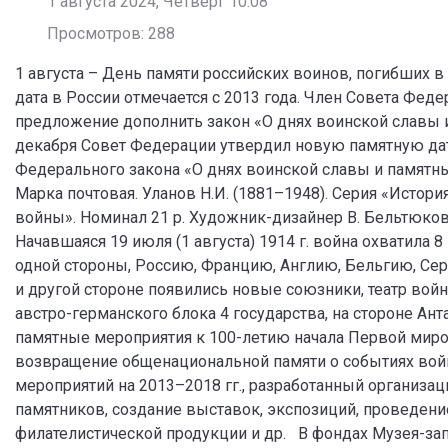
1 августа 2024, Четверг 10:08
Просмотров: 288
1 августа – День памяти российских воинов, погибших 
дата в России отмечается с 2013 года. Член Совета Феде
предложение дополнить закон «О днях воинской славы и 
декабря Совет Федерации утвердил новую памятную дату
Федерального закона «О днях воинской славы и памятных
Марка почтовая. Уланов Н.И. (1881–1948). Серия «Исто
войны». Номинал 21 р. Художник-дизайнер В. Бельтюков.
Начавшаяся 19 июля (1 августа) 1914 г. война охватила
одной стороны, Россию, Францию, Англию, Бельгию, Сер
и другой стороне появились новые союзники, театр войн
австро-германского блока 4 государства, на стороне Ант
памятные мероприятия к 100-летию начала Первой миро
возвращение общенациональной памяти о событиях войн
мероприятий на 2013–2018 гг., разработанный организа
памятников, создание выставок, экспозиций, проведени
филателистической продукции и др. В фондах Музея-з