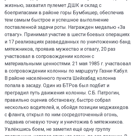
жизнью, захватил пулемет ДШК и склад с
боеприпасами в районе горы Бумбишер, обеспечив
тем самым быстрое и успешное выполнение
поставленной задачи роты. Награжден медалью «За
отвагу». Принимал участие в шести боевых операциях
и 17 реализациях разведданных по уничтожению банд
мятежников, проявив мужество и отвагу, 20 раз
участвовал в сопровождении колонн с
материальными ценностями. 21 мая 1985 г. участвовал
в сопровождении колонны по маршруту Газни-Кабул.
В районе населённого пункта Шейхабад колонна
попала в засаду. Один из БТРов был подбит и
преградил путь движения колонны. С.Б. Патрогин,
правильно оценив обстановку, быстро собрал
несколько водителей, и, обойдя позиции моджахедов
с фланга, открыл по ним сосредоточенный огонь,
подавив огневую точку и уничтожив 6 мятежников.
Увлёкшись боем, не заметил ещё одну группу