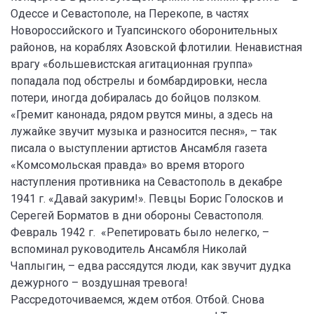
Одессе и Севастополе, на Перекопе, в частях
Новороссийского и Туапсинского оборонительных
районов, на кораблях Азовской флотилии. Ненавистная
врагу «большевистская агитационная группа»
попадала под обстрелы и бомбардировки, несла
потери, иногда добиралась до бойцов ползком.
«Гремит канонада, рядом рвутся мины, а здесь на
лужайке звучит музыка и разносится песня», – так
писала о выступлении артистов Ансамбля газета
«Комсомольская правда» во время второго
наступления противника на Севастополь в декабре
1941 г. «Давай закурим!». Певцы Борис Голосков и
Серегей Борматов в дни обороны Севастополя.
Февраль 1942 г. «Репетировать было нелегко, –
вспоминал руководитель Ансамбля Николай
Чаплыгин, – едва рассядутся люди, как звучит дудка
дежурного – воздушная тревога!
Рассредоточиваемся, ждем отбоя. Отбой. Снова