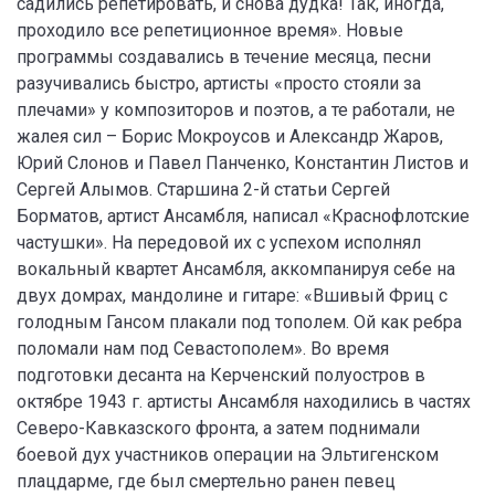
садились репетировать, и снова дудка! Так, иногда,
проходило все репетиционное время». Новые
программы создавались в течение месяца, песни
разучивались быстро, артисты «просто стояли за
плечами» у композиторов и поэтов, а те работали, не
жалея сил – Борис Мокроусов и Александр Жаров,
Юрий Слонов и Павел Панченко, Константин Листов и
Сергей Алымов. Старшина 2-й статьи Сергей
Борматов, артист Ансамбля, написал «Краснофлотские
частушки». На передовой их с успехом исполнял
вокальный квартет Ансамбля, аккомпанируя себе на
двух домрах, мандолине и гитаре: «Вшивый Фриц с
голодным Гансом плакали под тополем. Ой как ребра
поломали нам под Севастополем». Во время
подготовки десанта на Керченский полуостров в
октябре 1943 г. артисты Ансамбля находились в частях
Северо-Кавказского фронта, а затем поднимали
боевой дух участников операции на Эльтигенском
плацдарме, где был смертельно ранен певец