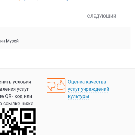
СЛЕДУЮЩИЙ
мин Музей
нить условия
Оценка качества
вления услуг
услуг учреждений
те QR- код или
культуры
по ссылке ниже