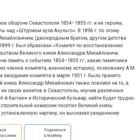
ое обороне Севастополя 1854–1855 гг. и ее героям,
ты над «Штурмом аула Ахульго». В 1896 г. по этому
Михайловичем, (двоюродным братом, другом детства
 1899 г. был образован «Комитет по восстановлению
ьством Великого князя Александра Михайловича.
на память о событиях 1854–1855 гг., какие памятники
 из членов комитета, военному историку, полковнику А.М.
 заседании комитета в марте 1901 г. было принято
 князь Александр Михайлович также повлиял на то, в
 из своих визитов в Севастополь, изучив различные
4-й бастион и Исторический бульвар, найти будет трудно.
и строительной комиссии посетил Великий князь
 установленную картину, он высказал увиденному
ься
Поделиться
лассники
в МойМир