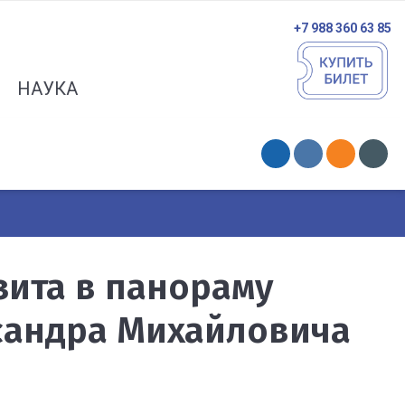
+7 988 360 63 85
НАУКА
изита в панораму
сандра Михайловича