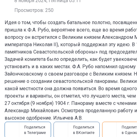
8 ноября 2024, Пятница 05:11
Просмотров: 250
Идея о том, чтобы создать батальное полотно, посвященн
пришла к Ф.А. Рубо, вероятнее всего, еще во время рабо
вопросу он встретился с Великим князем Александром 
императора Николая II), который поддержал эту идею. В
памятников Севастопольской обороны» под председател
Задачей комитета было определить, как будет увековече
установить и в каких местах. Ф.А. Рубо напомнил одному
Зайончковскому о своем разговоре с Великим князем. На
решение о создании севастопольской панорамы. Великий
какой местности она должна появиться. Во время одного
проекты и варианты, он отметил, что лучшего места, чем 
27 октября (9 ноября) 1904 г. Панораму вместе с членам
Александр Михайлович. Осмотрев проделанную работу и
высокое одобрение. Ильичев А.В.
Поделиться
Поделиться
Поделит
в Телеграме
в ВКонтакте
в Однок