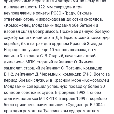
эритрейскими береговыми батареями, по нему было
выпущено шесть 122-мм снарядов и три
неуправляемые ракеты РСЗО «Град». Открыв
ответный огонь и израсходовав до сотни снарядов,
«Комсомолец Молдавии» подавил обе батареи и
взорвал склад боеприпасов. Позже за данную боевую
службу капитан-лейтенант Д.Б. Брастовский, командир
корабля, был награжден орденом Красной Звезды.
Награды получили еще 10 членов экипажа, в т.ч.
капитан 3-го ранга С. В. Старый, начальник штаба
дивизиона МПК, старший лейтенант О. Якимов,
замполит, старший лейтенант С. Потанин, командир
БЧ-2, лейтенант Д. Черемных, командир БЧ-3. Всего за
период боевой службы в Красном море «Комсомолец
Молдавии» совершил успешную проводку более 30
конвоев советских судов. В феврале 1992 г. снова
стал именоваться МПК-118; 5 апреля 1999 г. кораблю
было присвоено наименование «Суздалец». В 2004 г.
проходил ремонт на Туапсинском судоремонтном