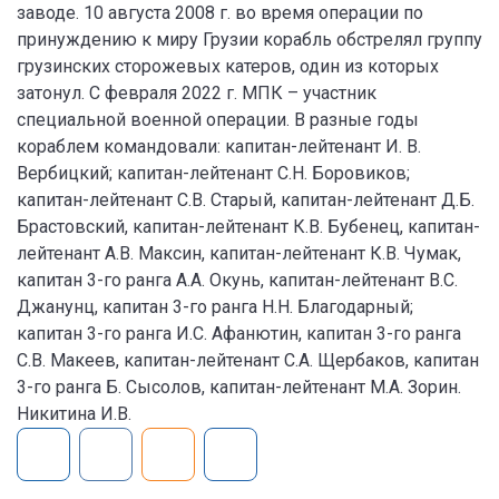
заводе. 10 августа 2008 г. во время операции по
принуждению к миру Грузии корабль обстрелял группу
грузинских сторожевых катеров, один из которых
затонул. С февраля 2022 г. МПК – участник
специальной военной операции. В разные годы
кораблем командовали: капитан-лейтенант И. В.
Вербицкий; капитан-лейтенант С.Н. Боровиков;
капитан-лейтенант С.В. Старый, капитан-лейтенант Д.Б.
Брастовский, капитан-лейтенант К.В. Бубенец, капитан-
лейтенант А.В. Максин, капитан-лейтенант К.В. Чумак,
капитан 3-го ранга А.А. Окунь, капитан-лейтенант В.С.
Джанунц, капитан 3-го ранга Н.Н. Благодарный;
капитан 3-го ранга И.С. Афанютин, капитан 3-го ранга
С.В. Макеев, капитан-лейтенант С.А. Щербаков, капитан
3-го ранга Б. Сысолов, капитан-лейтенант М.А. Зорин.
Никитина И.В.