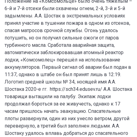
Положение на «Комсомольце» было очень тяжёлым –
6-й и 7-й отсеки были охвачены огнем, 2-й, 3-й и 5-й
задымлены. А.А. Шостак в экстремальных условиях
принял участие в тушении пожара в одном из отсеков,
спасая матросов срочной службы. Огонь удалось
потушить, но он получил сильные ожоги от паров
турбинного масла. Сработала аварийная защита,
автоматически заблокировавшая атомный реактор
лодки, «Комсомолец» перешёл на использование
аккумуляторов. Первый сигнал об аварии был подан в
11:37, однако в штабе он был принят лишь в 12:19.
Логотип средней школы № 34, носящей имя А.А.
Шостака 2020-е гг. https://sch34.edusev.ru/ А.А. Шостака
товарищи вытащили на палубу. Экипаж лодки
продолжал бороться за ее живучесть, однако к 17
часам пришлось начать эвакуацию. Спасательные
плоты развернули, один из них унесло ветром, другой
перевернуло, а третий был заполнен людьми. А.А.
Шостаку удалось вплавь добраться до спасательного