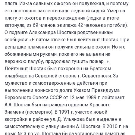
плота. Из-за сильных ожогов он полулежал, и поэтому
его постоянно захлестывало ледяной водой. Умер на
плоту от ожогов и переохлаждения (лодка в итоге
затонула, из 69 членов экипажа 42 человека погибли).
О подвиге Александра Шостака родственникам
сообщили: «В пятом отсеке был лейтенант Шостак. При
вспышке пламени он получил сильные ожоги. Но и с
обожженными руками, пока его не вывели на
верхнюю палубу, продолжал тушить пожар...».
Лейтенант Шостак был похоронен на Братском
кладбище на Северной стороне г. Севастополя. За
мужество и самоотверженные действия при
выполнении воинского долга Указом Президиума
Верховного Совета СССР от 12 мая 1989 г. лейтенант
А.А. Шостак был награжден орденом Красного
Знамени (посмертно). В 1991 г. участок новой
застройки в районе ул. Д. Ульянова был выделен в
самостоятельную улицу имени А. Шостака. В 2010 г. на
доме № 3 по ул. Шостака была установлена памятная