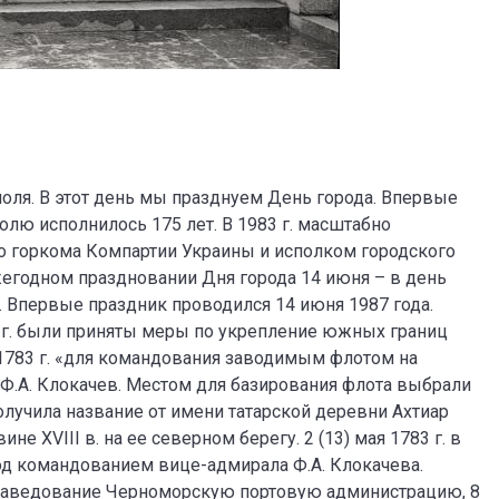
поля. В этот день мы празднуем День города. Впервые
олю исполнилось 175 лет. В 1983 г. масштабно
юро горкома Компартии Украины и исполком городского
жегодном праздновании Дня города 14 июня – в день
. Впервые праздник проводился 14 июня 1987 года.
 г. были приняты меры по укрепление южных границ
 1783 г. «для командования заводимым флотом на
Ф.А. Клокачев. Местом для базирования флота выбрали
получила название от имени татарской деревни Ахтиар
е XVIII в. на ее северном берегу. 2 (13) мая 1783 г. в
од командованием вице-адмирала Ф.А. Клокачева.
е заведование Черноморскую портовую администрацию, 8