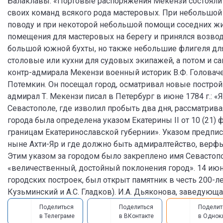
Балаклавы. «Портовые распоряжения Мекензи состояли в
своих команд всякого рода мастеровых. При небольшой 
поводу и при некоторой небольшой помощи соседних жите
помещения для мастеровых на берегу и принялся возвод
большой южной бухты, но также небольшие флигеля для
столовые или кухни для судовых экипажей, а потом и са
контр-адмирала Мекензи военный историк В.Ф. Головаче
Потемкин. Он посещал город, осматривал новые построй
адмирал Т. Мекензи писал в Петербург в июне 1784 г.: «Я
Севастополе, где изволил пробыть два дня, рассматрив
города была определена указом Екатерины II от 10 (21) 
границам Екатеринославской губернии». Указом предпи
ныне Ахти-Яр и где должно быть адмиралтейство, верфь 
Этим указом за городом было закреплено имя Севастопол
«величественный, достойный поклонения город». 14 июня
городских построек, был открыт памятник в честь 200-ле
Кузьминский и А.С. Гладков). И.А. Дьяконова, заведующ
Поделиться
Поделиться
Поделит
в Телеграме
в ВКонтакте
в Однок