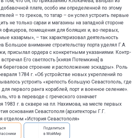
 том, что он, по приказанию Клокачева, выбрал из
добавочной плате, особо им определенной по этому
лей – то греков, то татар – он успел устроить первые
ить не только сараи и магазины на западной стороне
 офицеров, помещения для болящих и, во-первых,
мые казармы», – так характеризовал деятельность
в Большое внимание строительству порта уделял Г.А.
ки, присылал ордера с конкретными указаниями. Контр-
 встречал Его светлость [князя Потемкина] в
ая береговое строение и расположение эскадры». Роль
февраля 1784 г. «Об устройстве новых укреплений по
сывалось устроить «крепость большую Севастополь, где
для первого ранга кораблей, порт и военное селение».
ь, что в переводе с греческого означает
 1983 г. в сквере на пл. Нахимова, на месте первых
тия основания Севастополя (архитекторы Г.Г.
ая отделом «История Севастополя»
ься
Поделиться
лассники
в МойМир