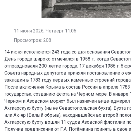
11 июня 2026, Четверг 11:06
Просмотров: 208
14 июня исполняется 243 года со дня основания Севасто
День города широко отмечался в 1958 г., когда Севастоп
отпраздновали 200-летие города. 17 декабря 1986 г. б
Совета народных депутатов приняли постановление о е
закладки в 1783 году первых каменных строений города
После включения Крыма в состав России в апреле 1783
государства, созданию флота на Черном море. В январе
Черном и Азовском морях» был назначен вице-адмирал 
Ахтиарскую бухту (ныне Севастопольская бухта). Бухта 
или Ак-яр (Белый обрыв), находившейся во второй половин
Ахтиарскую бухту вошли 11 судов Азовской флотилии п
Получив предписание от Г.А. Потёмкина принять в сво