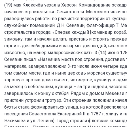
(19) мая Клокачёв уехал в Херсон. Командование эскад
началось строительство Севастополя. Местом стоянки эс
развернулись работы по расчистке территории от кустарн
служебных помещений. Д.Н. Сенявин, флаг-офицер Т. Мек
строительства города: «Сперва каждый [командир корабл
зимовку, там и начали делать пристань и строить преж
строить для себя домики и казармы для людей; все эти 
известью, на манер малороссийских хат». 3 (14) июня 17
Сенявин писал: «Назначив места под строения, доставив
материала, адмирал заложил 3-го числа июня четыре зда
том самом месте, где и ныне церковь морская существует
хорошую против дома своего; четвертое, кузницу в адми
за месяц с небольшим, кузница – за три недели, часовн
завершилось к концу октября. Рядом с домом Мекензи 
пристани устроили тротуар. Эти строения положили нач
бухты стала формироваться улица, на которой располага
посещения Севастополя Екатериной II в 1787 г. улицу и
Нахимова и ул. Ленина). Город строили флотские команд