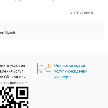
СЛЕДУЮЩИЙ
мин Музей
нить условия
Оценка качества
вления услуг
услуг учреждений
те QR- код или
культуры
по ссылке ниже