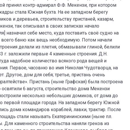
рой принял контр-адмирал Ф.Ф. Мекензи, при котором
кадры стала Южная бухта. На ее западном берегу
иков и деревьев, строительству пристаней, казарм,
ензи, так описывал в своих записках начало
я] назначил себе место, куда поставить своё судно на
де всего баню как вещь необходимую. Потом начали
строения делали из плетня, обмазывали глиной, белили
83 г. заложили первые 4 каменные строения. Д.Н.
 туда надобное количество всякого рода вещей и
ния. Первое, часовню во имя Николая Чудотворца, на
. Другое, дом для себя; третье, пристань очень
ралтействе». Пристань (ныне Графская) была построена
ю освятили 6 августа, строительство дома Мекензи
построили несколько небольших домиков, от дома до
ало первой площади города. На западном берегу Южной
лись дома командиров кораблей, лавки, трактир. После
 площадь стали называть Екатерининскими (ныне пл.
ы. Для каменного строительства наняли греков из