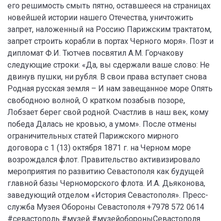
его решимость смыть пятно, оставшееся на страницах
новейшей истории нашего Отечества, уничтожить
запрет, наложенный на Россию Парижским трактатом,
запрет строить корабли в портах Черного моря». Поэт и
дипломат Ф.И. Тютчев посвятил А.М. Горчакову
следующие строки: «Да, вы сдержали ваше слово: Не
двинув пушки, ни рубля. В свои права вступает снова
Родная русская земля – И нам завещанное море Опять
свободною волной, О кратком позабыв позоре,
Лобзает берег свой родной. Счастлив в наш век, кому
победа Далась не кровью, а умом». После отмены
ограничительных статей Парижского мирного
договора с 1 (13) октября 1871 г. на Черном море
возрождался флот. Правительство активизировало
мероприятия по развитию Севастополя как будущей
главной базы Черноморского флота. И.А. Дьяконова,
заведующий отделом «История Севастополя». Пресс-
служба Музея Обороны Севастополя +7978 572 0614
#севастополь #музей #музейобороныСевастополя