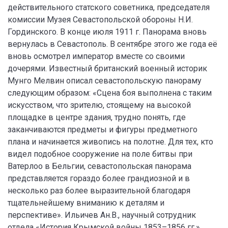
действительного статского советника, председателя
комиссии Музея Севастопольской обороны Н.И.
Гординского. В конце июля 1911 г. Панорама вновь
вернулась в Севастополь. В сентябре этого же года её
вновь осмотрел император вместе со своими
дочерями. Известный британский военный историк
Мунго Мелвин описал севастопольскую панораму
следующим образом: «Сцена боя выполнена с таким
искусством, что зрителю, стоящему на высокой
площадке в центре здания, трудно понять, где
заканчиваются предметы и фигуры предметного
плана и начинается живопись на полотне. Для тех, кто
видел подобное сооружение на поле битвы при
Ватерлоо в Бельгии, севастопольская панорама
представляется гораздо более грандиозной и в
несколько раз более выразительной благодаря
тщательнейшему вниманию к деталям и
перспективе». Ильичев Ан.В., научный сотрудник
отдела «История Крымской войны 1853–1856 гг.»