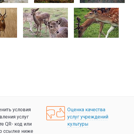
нить условия
Оценка качества
вления услуг
услуг учреждений
те QR- код или
культуры
по ссылке ниже