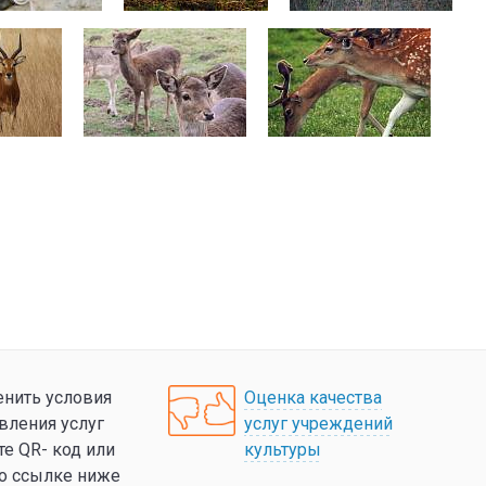
нить условия
Оценка качества
вления услуг
услуг учреждений
те QR- код или
культуры
по ссылке ниже