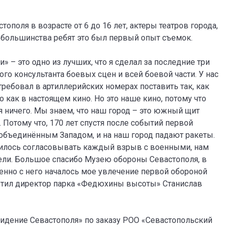
поля в возрасте от 6 до 16 лет, актеры театров города,
 большинства ребят это был первый опыт съемок.
 – это одно из лучших, что я сделал за последние три
ого консультанта боевых сцен и всей боевой части. У нас
требовал в артиллерийских номерах поставить так, как
ло как в настоящем кино. Но это наше кино, потому что
 ничего. Мы знаем, что наш город – это южный щит
. Потому что, 170 лет спустя после событий первой
 объединённым Западом, и на наш город падают ракеты.
дилось согласовывать каждый взрыв с военными, нам
ели. Большое спасибо Музею обороны Севастополя, в
нно с него началось мое увлечение первой обороной
метил директор парка «Федюхины высоты» Станислав
идение Севастополя» по заказу РОО «Севастопольский