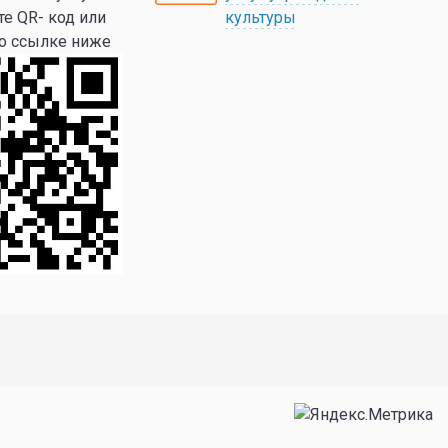
те QR- код или
культуры
по ссылке ниже