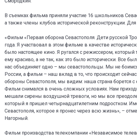
Смородкин.
В съемках фильма приняли участие 16 школьников Севасто
а также члены клубов исторической реконструкции. Для
«Фильм «Первая оборона Севастополя. Дети русской Трои»
года. Я участвовал в этом фильме в качестве историческ
было настоящее кино. Я ругался с режиссером, который 
ему красиво, а не так, как это было исторически. Все бы
нас объединяет одно – мы севастопольцы. Мы не боимся
России, а фильм – наш вклад в то, что происходит сейчас
обороны Севастополя, мы видим: наша страна борется с
Фильм снимался в очень сложных условиях. Нам прихо
мешали сирены воздушной тревоги, но мы все преодол
который я пришел четырнадцатилетним подростком. Име
Севастополя, которое я пронес через всю жизнь», – от
Нагорный.
Фильм производства телекомпании «Независимое телев