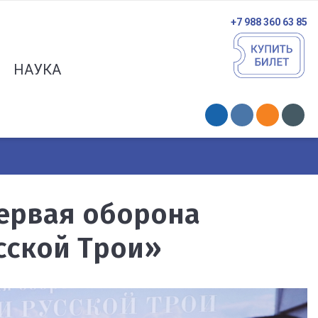
+7 988 360 63 85
НАУКА
ервая оборона
сской Трои»